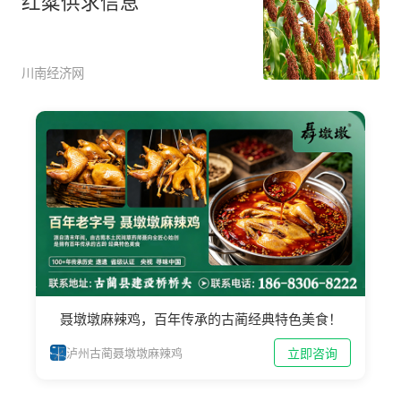
红粱供求信息
川南经济网
聂墩墩麻辣鸡，百年传承的古蔺经典特色美食！
立即咨询
泸州古蔺聂墩墩麻辣鸡