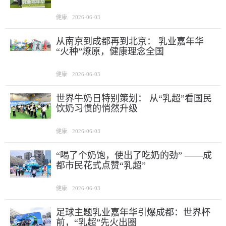
健康
2026-06-03
从南京到成都再到北京： 乳业嘉年华
“火种”燎原，健康理念全国
健康
2026-06-03
世界牛奶日特别策划： 从“乳超”看国民
饮奶习惯的悄然升级
健康
2026-06-03
“喝了个奶饱，使出了吃奶的劲” ——成
都市民花式点赞“乳超”
健康
2026-06-03
足球主题乳业嘉年华引爆成都：世界杯
前，“乳超”先火出圈