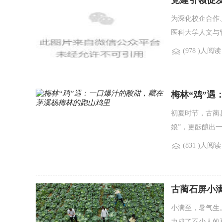
党建引领促发
为深化校企合作、
医科大学人文与
(978 )人阅读
梅林“鸡”
初夏时节，古蔺
娘”，更酝酿出
(831 )人阅读
古蔺石屏小满
小满至，暑气生
力成了不少人的