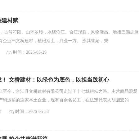
桥建材赋
邑，古号符阳。山环翠嶂，水绕沧江。合江形胜，风物隆昌。地接巴蜀之脉
有企业曰文桥建材，植根斯土，兴业一方。 溯其肇始，秉
时间：2026-05-29
载！ 文桥建材：以绿色为底色，以担当践初心
地合江至今，合江县文桥建材有限公司走过了十七载耕耘之路。主营商品混凝
产销运输的这家本土企业，现有百余名员工，在法定代表人胡启宏的
读
时间：2026-05-28