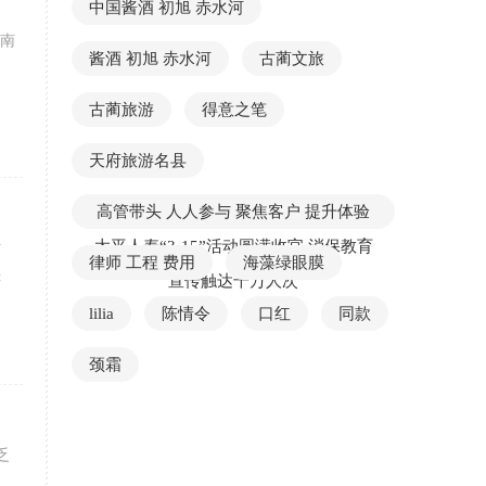
中国酱酒 初旭 赤水河
西南
酱酒 初旭 赤水河
古蔺文旅
古蔺旅游
得意之笔
天府旅游名县
高管带头 人人参与 聚焦客户 提升体验
太平人寿“3·15”活动圆满收官 消保教育
姑
律师 工程 费用
海藻绿眼膜
鲜
宣传触达千万人次
lilia
陈情令
口红
同款
颈霜
乏