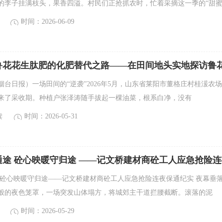
的李子挂满枝头，果香四溢。村民们正抢抓农时，忙着采摘这一季的“甜
时间：2026-06-09
鲁花花生肽肥的化肥替代之路——在田间地头实地探访鲁
“超能
台日报）一场田间的“逆袭”2026年5月，山东省莱阳市董格庄村桂湲农
迎来了采收期。种植户张泽涛随手拔起一棵油菜，根系白净，没有
读
时间：2026-05-31
通途 砼心映暖守归途 ——记文桥建材商砼工人应急抢险连
 砼心映暖守归途——记文桥建材商砼工人应急抢险连夜保通纪实 夜幕垂
般的夜色笼罩，一场突发山体塌方，将城郊主干道拦腰截断。滚落的泥
时间：2026-05-29