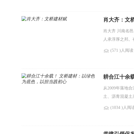
肖大齐：文
肖大齐 川南名
人承淳厚之邦。
(571 )人阅读
耕合江十余
从2009年落
土、沥青混凝土
(1034 )人阅