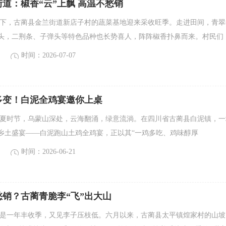
道：椒香“云”上飘 高温不愁销
眼下，古蔺县金兰街道新店子村的蔬菜基地迎来采收旺季。走进田间，青翠
头，二荆条、子弹头等特色品种也长势喜人，阵阵椒香扑鼻而来。村民们
时间：2026-07-07
多变！白泥全鸡宴邀你上桌
盛夏时节，乌蒙山深处，云海翻涌，绿意流淌。在四川省古蔺县白泥镇，一
乡土盛宴——白泥跑山土鸡全鸡宴，正以其“一鸡多吃、鸡味醇厚
时间：2026-06-21
销？古蔺青脆李“飞”出大山
又是一年丰收季，又见李子压枝低。六月以来，古蔺县太平镇煌家村的山坡