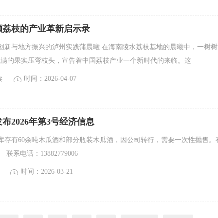
颗荔枝的产业革新启示录
创新与地方振兴的泸州实践蒲晨曦 在海南陵水荔枝基地的晨曦中，一树树
饱满的果实压弯枝头，宣告着中国荔枝产业一个新时代的来临。这
读
时间：2026-04-07
布2026年第3号经济信息
库存有60余吨木瓜酒和部分瓶装木瓜酒，因公司转行，需要一次性抛售。
联系电话：13882779006
时间：2026-03-21