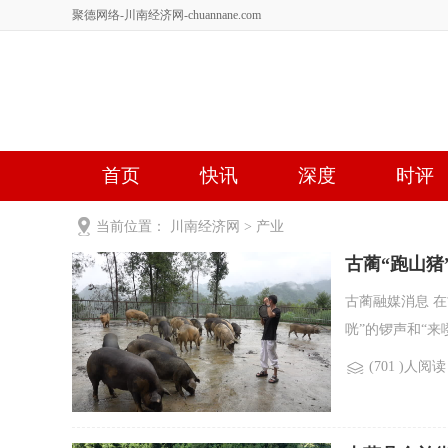
聚德网络-川南经济网-chuannane.com
首页
快讯
深度
时评
健康
文艺
关于我们
当前位置：
川南经济网
>
产业
古蔺“跑山猪
古蔺融媒消息 
咣”的锣声和“
(701 )人阅读