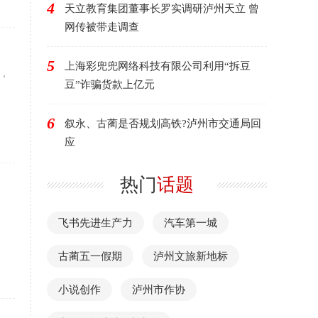
4
天立教育集团董事长罗实调研泸州天立 曾
网传被带走调查
5
上海彩兜兜网络科技有限公司利用“拆豆
，
豆”诈骗货款上亿元
6
叙永、古蔺是否规划高铁?泸州市交通局回
应
热门
话题
飞书先进生产力
汽车第一城
古蔺五一假期
泸州文旅新地标
小说创作
泸州市作协