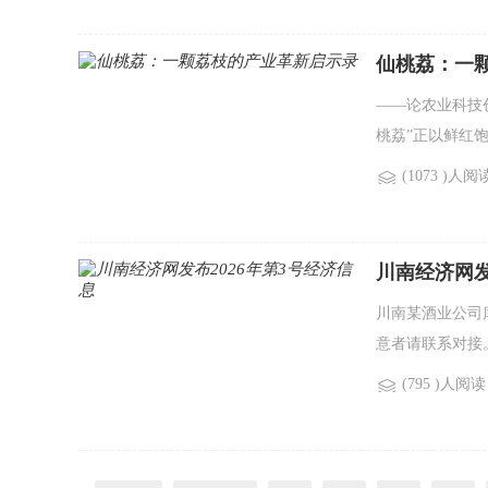
仙桃荔：一
——论农业科技
桃荔”正以鲜红
(1073 )人阅
川南经济网发
川南某酒业公司
意者请联系对接。 
(795 )人阅读