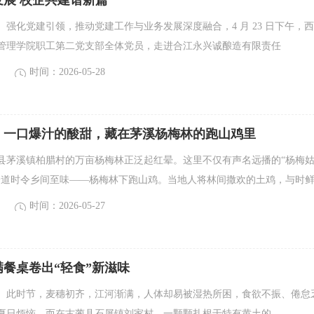
展 校企共建谱新篇
强化党建引领，推动党建工作与业务发展深度融合，4 月 23 日下午，
管理学院职工第二党支部全体党员，走进合江永兴诚酿造有限责任
时间：2026-05-28
遇：一口爆汁的酸甜，藏在茅溪杨梅林的跑山鸡里
县茅溪镇柏腊村的万亩杨梅林正泛起红晕。这里不仅有声名远播的“杨梅
一道时令乡间至味——杨梅林下跑山鸡。当地人将林间撒欢的土鸡，与时
时间：2026-05-27
餐桌卷出“轻食”新滋味
。此时节，麦穗初齐，江河渐满，人体却易被湿热所困，食欲不振、倦怠
夏日烦恼。而在古蔺县石屏镇刘家村，一颗颗扎根于特有黄土的