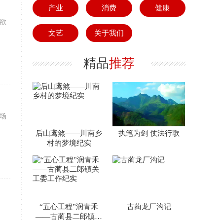
产业
消费
健康
欲
文艺
关于我们
精品
推荐
场
后山鸢煞——川南乡
执笔为剑 仗法行歌
村的梦境纪实
“五心工程”润青禾
古蔺龙厂沟记
——古蔺县二郎镇关