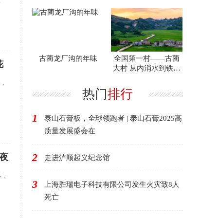
蜜
工委工作纪实
古蔺龙厂沟的年味
全国第一村——古蔺
花
大村 从内消水到铁路
河
场，
热门
排行
1
泰山石膏板，全球领跑者 | 泰山石膏2025高
质量发展盛会在
2
夜
走进泸顺起义纪念馆
落，
3
上海胜瑞电子科技有限公司发生火灾致8人
死亡