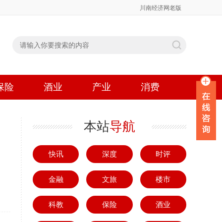
川南经济网老版
保险
酒业
产业
消费
本站
导航
快讯
深度
时评
金融
文旅
楼市
科教
保险
酒业