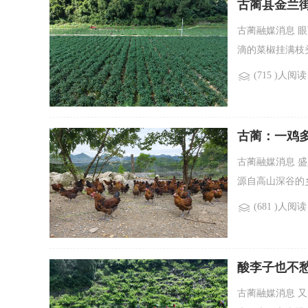
古蔺县金兰街
古蔺融媒消息 
滴的菜椒挂满枝
(715 )人阅读
古蔺：一鸡
古蔺融媒消息 
源自高山深谷的
(681 )人阅读
酸李子也不愁
古蔺融媒消息 