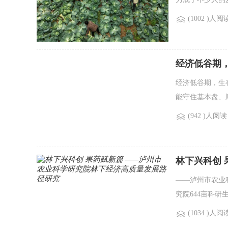
(1002 )人阅
经济低谷期，
经济低谷期，生
能守住基本盘、
(942 )人阅读
林下兴科创
路径研究
——泸州市农业
究院644亩科
(1034 )人阅