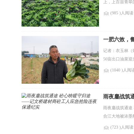
上，上百亩青翠
(985 )人阅读
一肥六效，
花生肽肥六大
记者：衣玉林（烟
50亩出口油菜
(1040 )人阅
雨夜鏖战筑
保通纪实
雨夜鏖战筑通途
合江大地被浓墨
(723 )人阅读