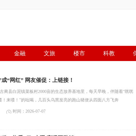
金融
文旅
楼市
科教
”成“网红” 网友催促：上链接！
在古蔺县白泥镇菜板村2000亩的生态放养基地里，每天早晚，伴随着“咣咣
来喽！来喽！”的吆喝，几百头乌黑发亮的跑山猪便从四面八方飞奔
时间：2026-07-07