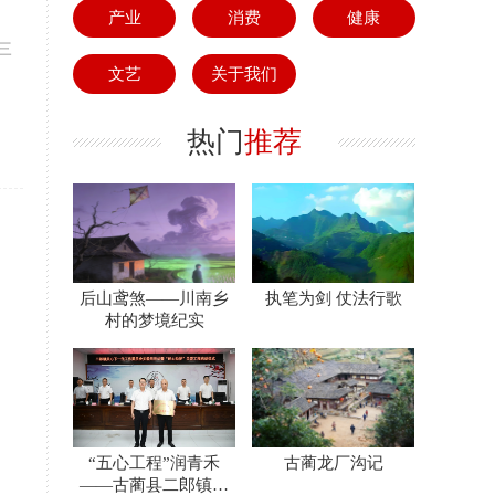
产业
消费
健康
三
文艺
关于我们
热门
推荐
后山鸢煞——川南乡
执笔为剑 仗法行歌
村的梦境纪实
“五心工程”润青禾
古蔺龙厂沟记
——古蔺县二郎镇关