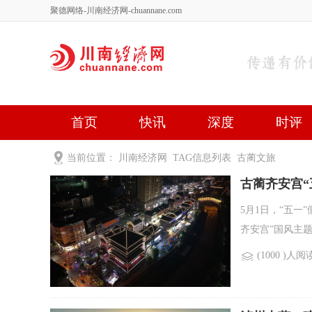
聚德网络-川南经济网-chuannane.com
首页
快讯
深度
时评
健康
文艺
关于我们
当前位置：
川南经济网
TAG信息列表 古蔺文旅
古蔺齐安宫“
5月1日，“五
齐安宫”国风主
(1000 )人阅