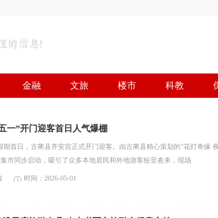
金融
文旅
楼市
科教
五一”开门迎客首日人气爆棚
一”假期首日，古蔺县齐安宫正式开门迎客。由古蔺县精心策划的“花灯奇缘 
题集市同步启动，吸引了众多本地居民和外地游客纷至沓来，现场
读
时间：2026-05-01