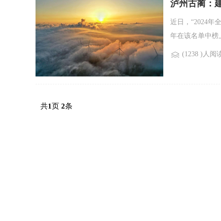
泸州古蔺：
近日，“2024
年在该名单中榜
(1238 )人阅
共
页
条
1
2