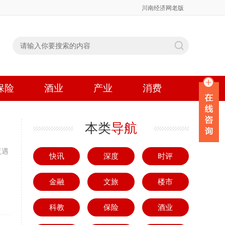
川南经济网老版
保险
酒业
产业
消费
本类
导航
夜遇
快讯
深度
时评
金融
文旅
楼市
科教
保险
酒业