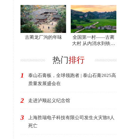
工委工作纪实
古蔺龙厂沟的年味
全国第一村——古蔺
大村 从内消水到铁路
河
热门
排行
1
泰山石膏板，全球领跑者 | 泰山石膏2025高
质量发展盛会在
2
走进泸顺起义纪念馆
3
上海胜瑞电子科技有限公司发生火灾致8人
死亡