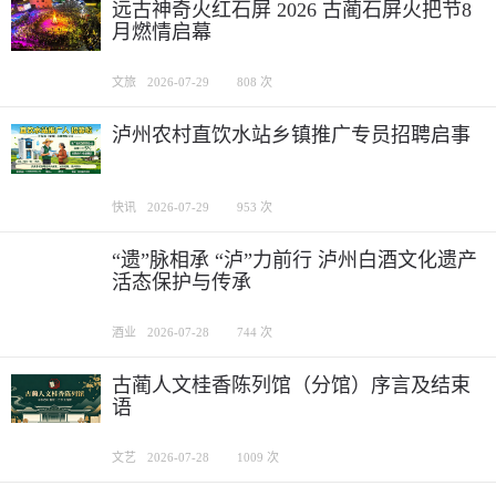
远古神奇火红石屏 2026 古蔺石屏火把节8
月燃情启幕
文旅
2026-07-29
808 次
泸州农村直饮水站乡镇推广专员招聘启事
快讯
2026-07-29
953 次
“遗”脉相承 “泸”力前行 泸州白酒文化遗产
活态保护与传承
酒业
2026-07-28
744 次
古蔺人文桂香陈列馆（分馆）序言及结束
语
文艺
2026-07-28
1009 次