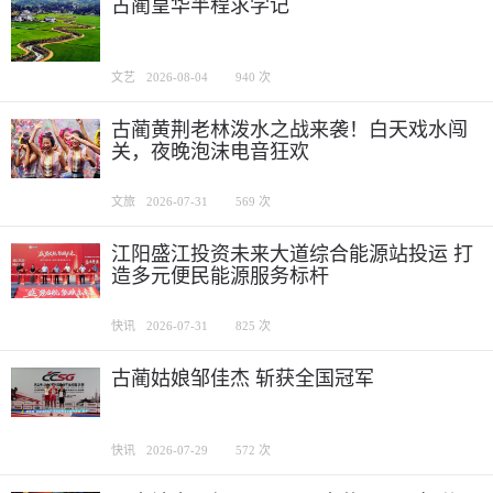
古蔺皇华半程求学记
文艺
2026-08-04
940 次
古蔺黄荆老林泼水之战来袭！白天戏水闯
关，夜晚泡沫电音狂欢
文旅
2026-07-31
569 次
江阳盛江投资未来大道综合能源站投运 打
造多元便民能源服务标杆
快讯
2026-07-31
825 次
古蔺姑娘邹佳杰 斩获全国冠军
快讯
2026-07-29
572 次