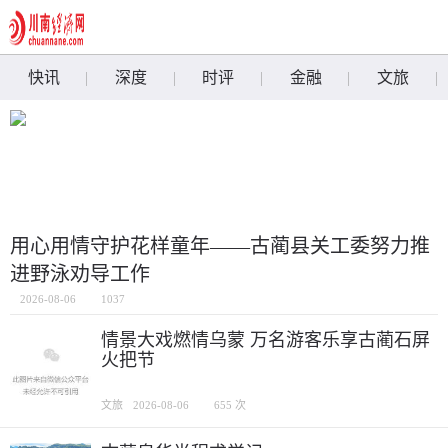
快讯
深度
时评
金融
文旅
用心用情守护花样童年——古蔺县关工委努力推
进野泳劝导工作
2026-08-06
1037
情景大戏燃情乌蒙 万名游客乐享古蔺石屏
火把节
文旅
2026-08-06
655 次