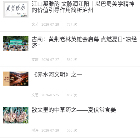
江山凝雅韵 文脉润江阳｜以巴蜀美学精神
的价值引导作用简析泸州
文艺
2026-07-28
787 次
古蔺：黄荆老林英雄会启幕 点燃夏日“凉经
济”
文旅
2026-07-27
589 次
《赤水河文明》之一
文艺
2026-07-25
832 次
散文里的中草药之——夏伏常食姜
时评
2026-07-20
566 次