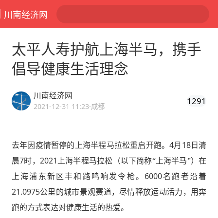
川南经济网
太平人寿护航上海半马，携手
倡导健康生活理念
川南经济网
1291
2021-12-31 11:23
·成都
4
18
去年因疫情暂停的上海半程马拉松重启开跑。
月
日清
7
2021
晨
时，
上海半程马拉松（以下简称“上海半马”）在
6000
上海浦东新区丰和路鸣响发令枪。
名跑者沿着
21.0975
公里的城市景观赛道，尽情释放运动活力，用奔
跑的方式表达对健康生活的热爱。