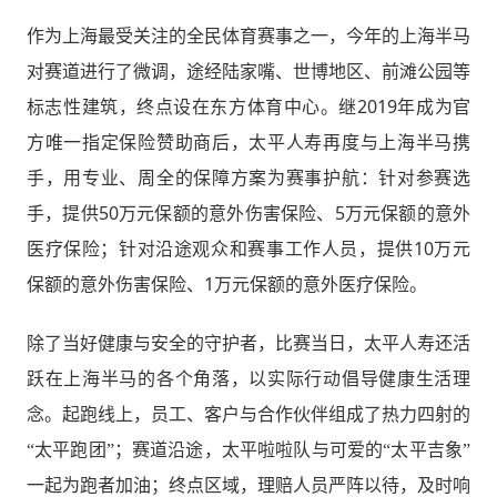
作为上海最受关注的全民体育赛事之一，今年的上海半马
对赛道进行了微调，途经陆家嘴、世博地区、前滩公园等
2019
标志性建筑，终点设在东方体育中心。继
年成为官
方唯一指定保险赞助商后，太平人寿再度与上海半马携
手，用专业、周全的保障方案为赛事护航：针对参赛选
50
5
手，提供
万元保额的意外伤害保险、
万元保额的意外
10
医疗保险；针对沿途观众和赛事工作人员，提供
万元
1
保额的意外伤害保险、
万元保额的意外医疗保险。
除了当好健康与安全的守护者，比赛当日，太平人寿还活
跃在上海半马的各个角落，以实际行动倡导健康生活理
念。起跑线上，员工、客户与合作伙伴组成了热力四射的
“太平跑团”；赛道沿途，太平啦啦队与可爱的“太平吉象”
一起为跑者加油；终点区域，理赔人员严阵以待，及时响