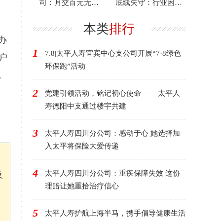
司：月交百元无压
底线失守：行业困境
力，百万理赔来救急
下的反思与启示
，
本类
排行
办
1
7.8|太平人寿宜宾中心支公司开展“7·8绿色
户
环保跑”活动
、
2
党建引领活动，铭记初心使命 ——太平人
寿德阳中支通过楼宇共建
3
太平人寿四川分公司：感动于心 她选择加
入太平将保险大爱传递
4
太平人寿四川分公司：重疾保障失效 这份
及
理赔让她重拾治疗信心
5
太平人寿护航上海半马，携手倡导健康生活