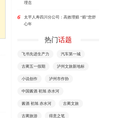
理念
6
太平人寿四川分公司：高效理赔 “赔”您舒
心年
热门
话题
飞书先进生产力
汽车第一城
古蔺五一假期
泸州文旅新地标
小说创作
泸州市作协
中国酱酒 初旭 赤水河
酱酒 初旭 赤水河
古蔺文旅
古蔺旅游
得意之笔