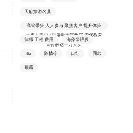
天府旅游名县
高管带头 人人参与 聚焦客户 提升体验
太平人寿“3·15”活动圆满收官 消保教育
律师 工程 费用
海藻绿眼膜
宣传触达千万人次
lilia
陈情令
口红
同款
颈霜