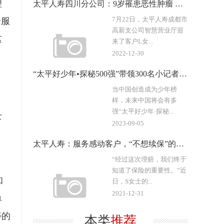
理
太平人寿四川分公司：9岁罹患恶性肿瘤 双倍赔付让他治疗无忧
7月22日，太平人寿成都市
全服
高新支公司智慧营业厅迎
这
来了客户L女...
2022-12-30
“太平好少年•探秘500强”带领300名小记者走进中国名企
当中国创造成为少年榜
样，未来中国将会有多
强“太平好少年·探秘...
士
2023-09-05
，
太平人寿：服务感动客户，“不想续保”的她选择了“全家投保”
“经过这次理赔，我们终于
知道了保险的重要性。”近
和
日，S女士的...
2021-12-31
单
寿的
本类
推荐