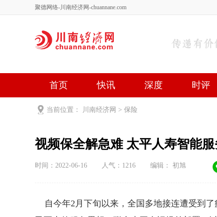
聚德网络-川南经济网-chuannane.com
首页
快讯
深度
时评
健康
文艺
关于我们
当前位置：
川南经济网
>
保险
视频保全解急难 太平人寿智能服
时间：2022-06-16
人气：
1216
编辑： 初旭
自今年2月下旬以来，全国多地接连遭受到了