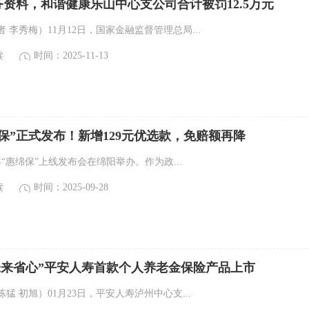
资料，和谐健康乐山中心支公司合计被罚12.5万元
 李秀梅）11月12日，国家金融监督管理总局...
读
时间：2025-11-13
惠绵保”正式发布！新增129元优选款，免赔额再降
5年“惠绵保”上线发布会在绵阳举办。作为政...
读
时间：2025-09-28
未来省心”平安人寿首款个人养老金保险产品上市
猛 初旭）01月23日，平安人寿泸州中心支...