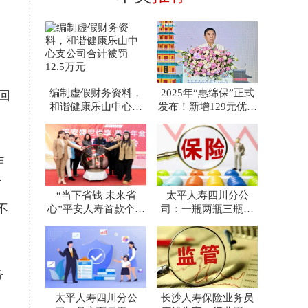
编制虚假财务资料，
2025年“惠绵保”正式
回
和谐健康乐山中心支
发布！新增129元优选
公司合计被罚12.5万
款，免赔额再降
元
作
了
“当下省钱 未来省
太平人寿四川分公
不
心”平安人寿首款个人
司：一瓶两瓶三瓶四
养老金保险产品上市
瓶……太平小伙终于
救下了这
务
太平人寿四川分公
长沙人寿保险业务员