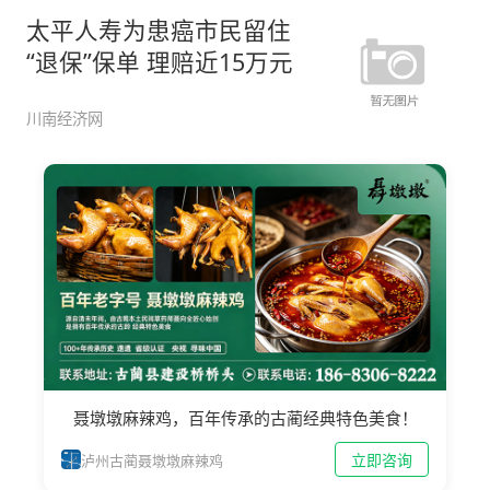
太平人寿为患癌市民留住
“退保”保单 理赔近15万元
川南经济网
聂墩墩麻辣鸡，百年传承的古蔺经典特色美食！
立即咨询
泸州古蔺聂墩墩麻辣鸡