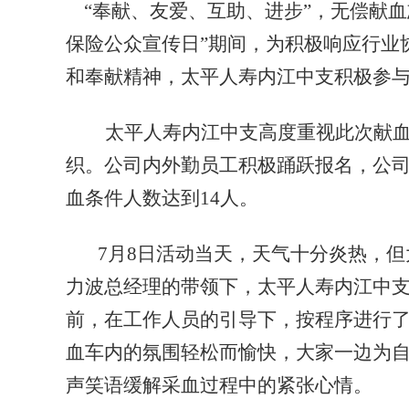
“奉献、友爱、互助、进步”，无偿献血志
保险公众宣传日”期间，
为积极响应行业
和奉献精神
，太平人寿
内江中支积极参
太平人寿内江中支高度重视此次献
织。公司内外勤员工积极踊跃报名，公
血条件人数达到
14人。
7
月
8日活动当天
，
天气十分炎热，但
力波总经理的带领下，太平人寿
内江中
前，在工作人员的引导下，按程序进行
血车内的氛围轻松而愉快，大家一边为
声笑语缓解采血过程中的紧张心情。