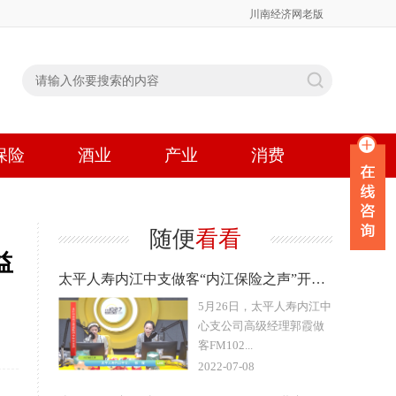
川南经济网老版
保险
酒业
产业
消费
随便
看看
益
太平人寿内江中支做客“内江保险之声”开展养老话题专题直播
5月26日，太平人寿内江中
心支公司高级经理郭霞做
客FM102...
2022-07-08