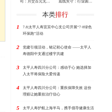
司：月交百元无压
底线失守：行业困境
力，百万理赔来救急
下的反思与启示
本类
排行
1
7.8|太平人寿宜宾中心支公司开展“7·8绿色
环保跑”活动
2
党建引领活动，铭记初心使命 ——太平人
寿德阳中支通过楼宇共建
3
太平人寿四川分公司：感动于心 她选择加
入太平将保险大爱传递
4
太平人寿四川分公司：重疾保障失效 这份
理赔让她重拾治疗信心
5
太平人寿护航上海半马，携手倡导健康生活