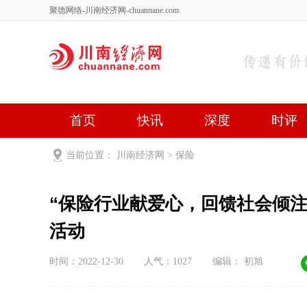
聚德网络-川南经济网-chuannane.com
首页
快讯
深度
时评
健康
文艺
关于我们
当前位置：
川南经济网
>
保险
“保险行业献爱心，回馈社会倾注
活动
时间：2022-12-30
人气：
1027
编辑： 初旭