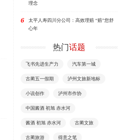
理念
6
太平人寿四川分公司：高效理赔 “赔”您舒
心年
热门
话题
飞书先进生产力
汽车第一城
古蔺五一假期
泸州文旅新地标
小说创作
泸州市作协
中国酱酒 初旭 赤水河
酱酒 初旭 赤水河
古蔺文旅
古蔺旅游
得意之笔