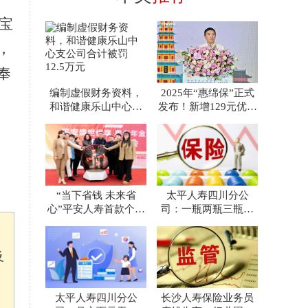
c宝
，
奉
编制虚假财务资料，
2025年“惠绵保”正式
和谐健康乐山中心支
发布！新增129元优选
公司合计被罚12.5万
款，免赔额再降
元
“当下省钱 未来省
太平人寿四川分公
心”平安人寿首款个人
司：一瓶两瓶三瓶四
养老金保险产品上市
瓶……太平小伙终于
救下了这
及
太平人寿四川分公
长沙人寿保险业务员