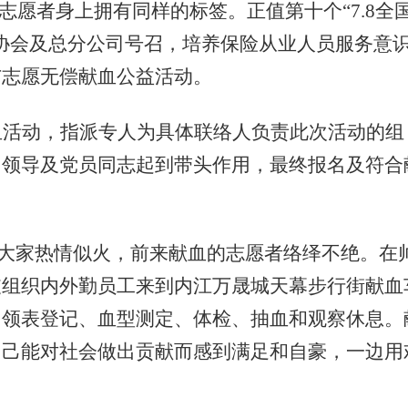
愿者身上拥有同样的标签。正值第十个“7.8全
协会及总分公司号召
，
培养保险从业人员服务意
与志愿无偿献血公益活动。
血活动，指派专人为具体联络人负责此次活动的组
司领导及党员同志起到带头作用，最终报名及符合
大家热情似火，前来献血的志愿者络绎不绝。在
支
组织内外勤
员工来
到
内江万晟城天幕步行街献血
了领表登记、血型测定、体检、抽血和观察休息。
自己能对社会做出贡献而感到满足和自豪，一边用