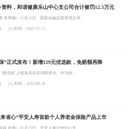
资料，和谐健康乐山中心支公司合计被罚12.5万元
 李秀梅）11月12日，国家金融监督管理总局...
读
时间：2025-11-13
惠绵保”正式发布！新增129元优选款，免赔额再降
5年“惠绵保”上线发布会在绵阳举办。作为政...
读
时间：2025-09-28
未来省心”平安人寿首款个人养老金保险产品上市
猛 初旭）01月23日，平安人寿泸州中心支...