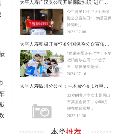
太平人寿广汉支公司开展保险知识“进广场”活动
国
今年是第10个“7.8全国保
识
险公众宣传日”，为普及保
险知识，...
2022-07-08
太平人寿积极开展“7·8全国保险公众宣传日”系列活动
献
“原来鸡蛋还有哲学！不要
把鸡蛋放在同一个篮子
里，这倒确实是保...
2024-07-16
帅
太平人寿四川分公司：手术费不到1万重疾理赔10万，她说早知道
车
33岁的客户李女士是眉山
市某国企员工，今年8月，
献
她在单位常规...
欢
2022-12-30
本类
推荐