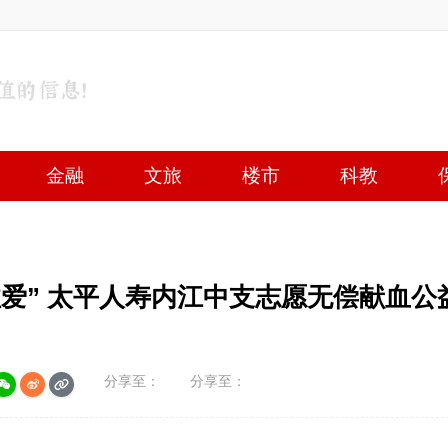
金融
文旅
楼市
科教
爱” 太平人寿内江中支志愿无偿献血公
分享至：
分享至：