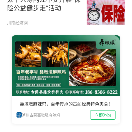
险公益健步走”活动
川南经济网
聂墩墩麻辣鸡，百年传承的古蔺经典特色美食！
立即咨询
泸州古蔺聂墩墩麻辣鸡