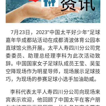
7月23日，2023“中国太平好少年”足球
嘉年华成都站活动在成都清波体育公园本
直球馆火热开展。太平人寿四川分公司党
委委员、助理总经理李科为此次活动致
辞。中国国家女子足球队成员王莹、吴玺
空降现场作为明星导师，现场展示足球技
巧，为现场的参赛足球小选手加油助威。
李科代表太平人寿四川分公司向现场来
宾表示欢迎，他回顾了中国太平在客户朋