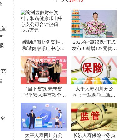
及
东董
严
编制虚假财务资料，
2025年“惠绵保”正式
极
和谐健康乐山中心支
发布！新增129元优选
公司合计被罚12.5万
款，免赔额再降
元
，充
踔
“当下省钱 未来省
太平人寿四川分公
，
心”平安人寿首款个人
司：一瓶两瓶三瓶四
养老金保险产品上市
瓶……太平小伙终于
救下了这
，全
太平人寿四川分公
长沙人寿保险业务员