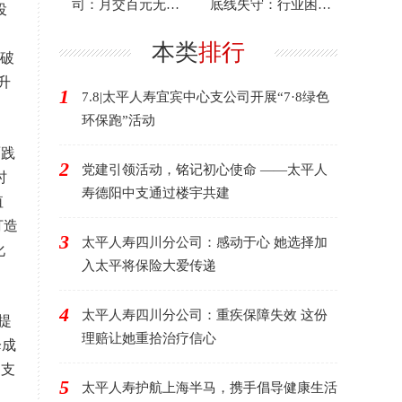
司：月交百元无压
底线失守：行业困境
投
力，百万理赔来救急
下的反思与启示
，
本类
排行
突破
升
1
7.8|太平人寿宜宾中心支公司开展“7·8绿色
环保跑”活动
面践
2
党建引领活动，铭记初心使命 ——太平人
时
寿德阳中支通过楼宇共建
值
打造
3
太平人寿四川分公司：感动于心 她选择加
化
入太平将保险大爱传递
4
太平人寿四川分公司：重疾保障失效 这份
提
理赔让她重拾治疗信心
降成
为支
5
太平人寿护航上海半马，携手倡导健康生活