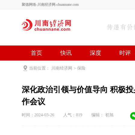
聚德网络-川南经济网-chuannane.com
首页
快讯
深度
时评
健康
文艺
关于我们
当前位置：
川南经济网
>
保险
深化政治引领与价值导向 积极投身金融强国建设 
作会议
时间：2024-03-26
人气：
819
编辑： 初旭