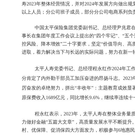
寿2023年整体经营情况，并对2024年发展方向做出规
以上人员；分公司班子成员，部分分公司电商系列负
中国太平保险集团党委副书记、总经理尹兆君在
事长在集团年度工作会议上提出的“四个牢记”、“五
控风险、降本增效”二十字要求，坚定“价值导向、高
进取，着力解决当下与长远的实际问题，努力在新一
太平人寿党委书记、总经理程永红作2024年工
分肯定了内外勤干部员工加压奋进的昂扬斗志。202
厉奋发的卓绝努力，拼出“丰收年”：主题教育成效显
.
原保费收入1
689
亿元，同比增长9
6%
，继续率连续十
程永红表示，2023年，太平人寿在整体业务量
力做好金融“五篇大文章”，高质量发展水平不断提升
村、优保障、促消保四大方面发力，积极参与6地惠