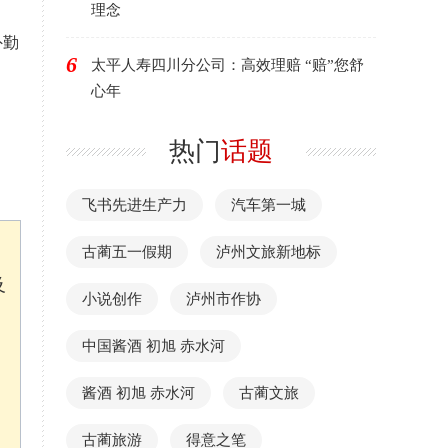
理念
外勤
6
太平人寿四川分公司：高效理赔 “赔”您舒
心年
热门
话题
飞书先进生产力
汽车第一城
古蔺五一假期
泸州文旅新地标
及
小说创作
泸州市作协
中国酱酒 初旭 赤水河
酱酒 初旭 赤水河
古蔺文旅
古蔺旅游
得意之笔