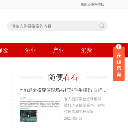
川南经济网老版
保险
酒业
产业
消费
随便
看看
七旬老太横穿篮球场被打球学生撞伤 自行承担50%责任
老人横穿学校篮球场时，
被打球者撞倒受伤。她将
打球者和学校起诉...
2021-05-13