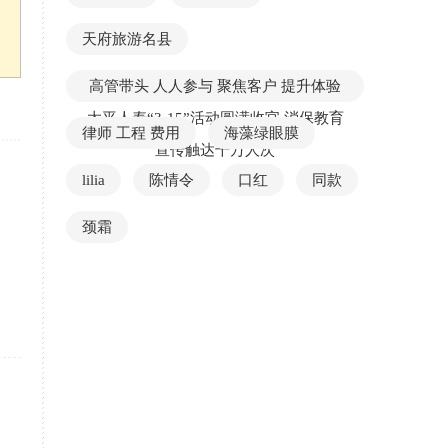
天府旅游名县
高管带头 人人参与 聚焦客户 提升体验
太平人寿“3·15”活动圆满收官 消保教育
律师 工程 费用
海藻绿眼膜
宣传触达千万人次
lilia
陈情令
口红
同款
颈霜