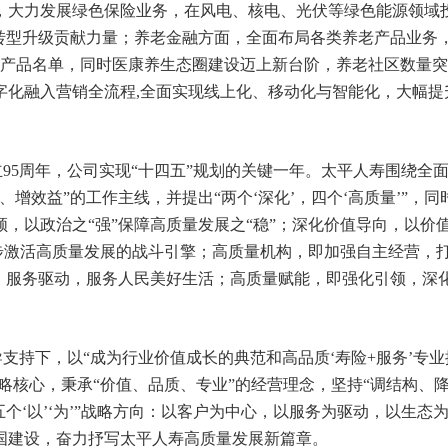
，大力发展绿色保险业务，在风电、核电、光伏等绿色能源领域
源转型升级贡献力量；养老金融方面，全面布局各类养老产品业务
保险产品名单，同时医康养生态圈建设迈上新台阶，养老社区数量
字化融入营销全流程,全面实现线上化、移动化与智能化，大幅提
95周
年，公司实现“十四五”规划的关键一年。太平人寿围绕全
增效益”的工作主线，并提出“两个‘深化’，四个‘高质量’”，同
，以政治之“强”保障高质量发展之“稳”；深化价值导向，以价
一步激活高质量发展的战斗引擎；高质量机构，即加强自主经营，
，服务驱动，服务人民美好生活；高质量赋能，即强化引领，深
支持下，以“成为行业价值成长的典范和高品质‘寿险+服务’专业
略核心，秉承“价值、品质、专业”的经营理念，坚持“调结构、
个‘以’‘为’”战略方向：以客户为中心，以服务为驱动，以生态
国建设，奋力抒写太平人寿高质量发展新篇章。