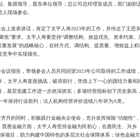
划。
集团领导，股东单位领导；总公司总经理室成员，部门副职
责人现场参会
。
会上发表讲话，肯定了太平人寿2023年的工作，并传达了王思
个聚焦”要求。太平人寿要坚持“调整结构、效益优先、资本约束、
质量发展”的战略核心，在转方式、调结构、提质量、增效益上积
轮竞争中实现领先。
作会议报告，
带领参会人员共同回望2023年公司取得的工作成绩
3年，太平人寿直面挑战，破浪前行，凭借上下一心的团结力量和
著，基层党建工作进一步抓深抓实；多项经营指标创下历史新高
。
一年保持行业前列；法人机构经营评价连续八年评为A类
质齐升的同时，积极践行金融央企使命，充分发挥保险“功能性”
。普惠金融方面，太平人寿坚持金融为民初心，在惠民生、兴乡
民保项目，助力构建中国特色的多层次社会保障体系；绿色金融方