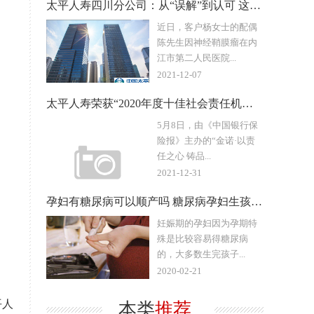
太平人寿四川分公司：从“误解”到认可 这份贴心让她赞不绝口
近日，客户杨女士的配偶
陈先生因神经鞘膜瘤在内
江市第二人民医院...
2021-12-07
太平人寿荣获“2020年度十佳社会责任机构”等两项大奖
5月8日，由《中国银行保
险报》主办的“金诺·以责
任之心 铸品...
2021-12-31
孕妇有糖尿病可以顺产吗 糖尿病孕妇生孩子顺产还是剖腹产
妊娠期的孕妇因为孕期特
殊是比较容易得糖尿病
的，大多数生完孩子...
2020-02-21
平人
本类
推荐