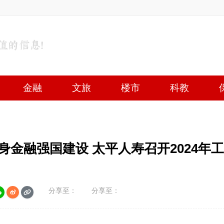
金融
文旅
楼市
科教
太平人寿召开2024年工
分享至：
分享至：