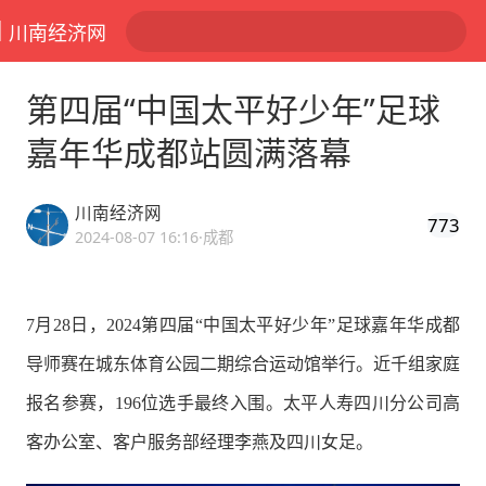
川南经济网
第四届“中国太平好少年”足球
嘉年华成都站圆满落幕
川南经济网
773
2024-08-07 16:16
·成都
7月28日，2024第四届“中国太平好少年”足球嘉年华成都
导师赛在城东体育公园二期综合运动馆举行。近千组家庭
报名参赛，196位选手最终入围。太平人寿四川分公司高
客办公室、客户服务部经理李燕及四川女足。