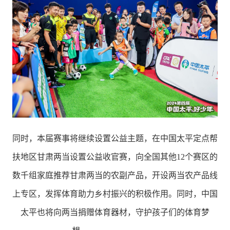
同时，本届赛事将继续设置公益主题，在中国太平定点帮
扶地区甘肃两当设置公益收官赛，向全国其他12个赛区的
数千组家庭推荐甘肃两当的农副产品，开设两当农产品线
上专区，发挥体育助力乡村振兴的积极作用。同时，中国
太平也将向两当捐赠体育器材，守护孩子们的体育梦