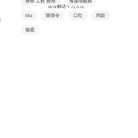
律师 工程 费用
海藻绿眼膜
宣传触达千万人次
lilia
陈情令
口红
同款
要
颈霜
，