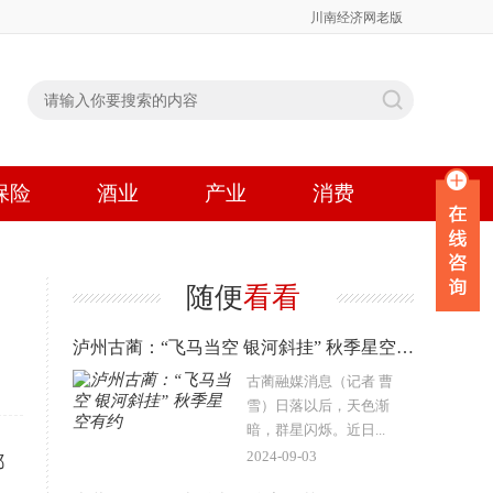
川南经济网老版
保险
酒业
产业
消费
随便
看看
泸州古蔺：“飞马当空 银河斜挂” 秋季星空有约
古蔺融媒消息（记者 曹
雪）日落以后，天色渐
暗，群星闪烁。近日...
2024-09-03
都