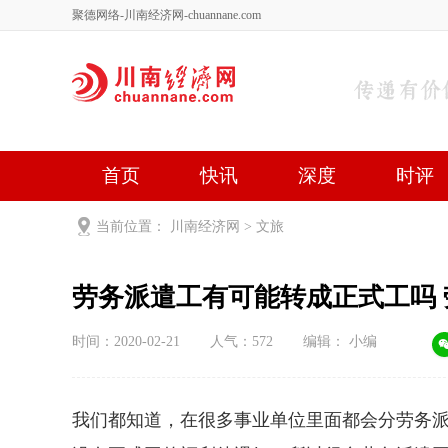
聚德网络-川南经济网-chuannane.com
首页
快讯
深度
时评
健康
文艺
关于我们
当前位置：
川南经济网
>
文旅
劳务派遣工有可能转成正式工吗
时间：2020-02-21
人气：
572
编辑： 小编
我们都知道，在很多事业单位里面都会分劳务