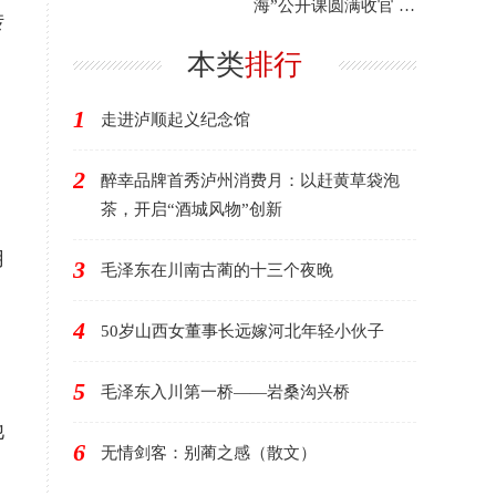
海”公开课圆满收官 年
转
度艺术盛宴滋养市民
文
本类
排行
1
走进泸顺起义纪念馆
2
醉幸品牌首秀泸州消费月：以赶黄草袋泡
茶，开启“酒城风物”创新
用
3
毛泽东在川南古蔺的十三个夜晚
4
50岁山西女董事长远嫁河北年轻小伙子
5
毛泽东入川第一桥——岩桑沟兴桥
他
6
无情剑客：别蔺之感（散文）