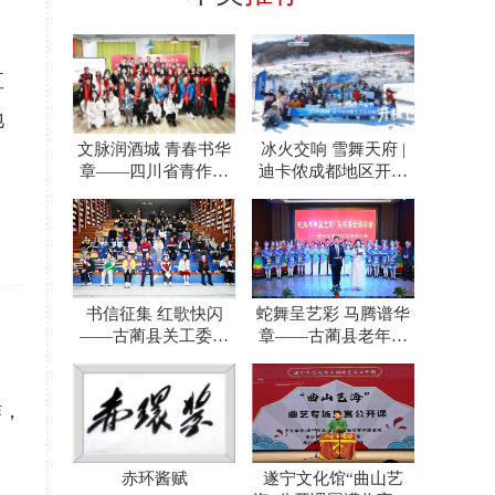
直
地
文脉润酒城 青春书华
冰火交响 雪舞天府 |
章——四川省青作协
迪卡侬成都地区开板
泸州办事处一年践行
节奏响川渝冰雪运动
之路
书信征集 红歌快闪
蛇舞呈艺彩 马腾谱华
——古蔺县关工委包
章——古蔺县老年人
揽活动奖项
体育协会泸州分会文
艺展
作，
赤环酱赋
遂宁文化馆“曲山艺