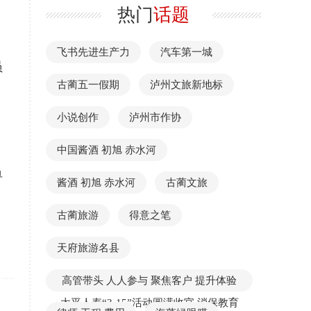
热门
话题
飞书先进生产力
汽车第一城
员
古蔺五一假期
泸州文旅新地标
小说创作
泸州市作协
中国酱酒 初旭 赤水河
单
酱酒 初旭 赤水河
古蔺文旅
古蔺旅游
得意之笔
天府旅游名县
高管带头 人人参与 聚焦客户 提升体验
太平人寿“3·15”活动圆满收官 消保教育