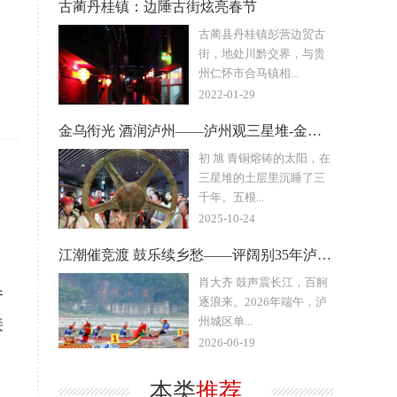
？
古蔺丹桂镇：边陲古街炫亮春节
古蔺县丹桂镇彭营边贸古
街，地处川黔交界，与贵
州仁怀市合马镇相...
2022-01-29
金乌衔光 酒润泸州——泸州观三星堆-金沙遗址文物数字艺术展
初 旭 青铜熔铸的太阳，在
三星堆的土层里沉睡了三
千年。五根...
2025-10-24
江潮催竞渡 鼓乐续乡愁——评阔别35年泸州长江龙舟赛重启
肖大齐 鼓声震长江，百舸
参
逐浪来。2026年端午，泸
州城区单...
接
2026-06-19
本类
推荐