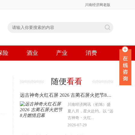
川南经济网老版
保险
酒业
产业
消费
随便
看看
远古神奇火红石屏 2026 古蔺石屏火把节8月燃情启幕
川南经济网讯（初旭）盛
夏八月，星火赴约。以 “远
古神奇・火红...
2026-07-29