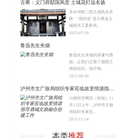
古蔺：义门府邸国风堂 土城花灯远名扬
赤水河畔二郎土城风光无
限：“国风堂”是古蔺县土
城镇关工委家风...
2025-07-29
鲁迅先生夹烟
鲁迅先生夹烟的深邃与洒
脱，让我们记着了烟雨江
南的绍兴。我仔细...
2025-08-29
泸州市文广旅局组织专家莅临故里情源指导酒城文旅融合创建工作
川南经济网讯（初旭）11
月23日上午，泸州市文旅
局组织专家莅...
2021-11-24
本类
推荐