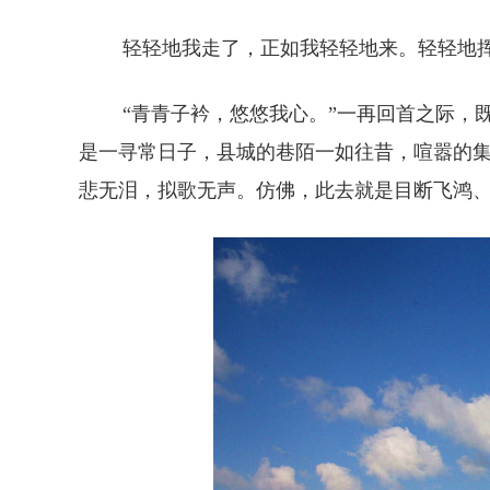
轻轻地我走了，正如我轻轻地来。轻轻地挥
“青青子衿，悠悠我心。”一再回首之际，既
是一寻常日子，县城的巷陌一如往昔，喧嚣的
悲无泪，拟歌无声。仿佛，此去就是目断飞鸿、