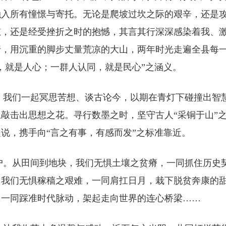
融入所有憧憬与寄托。无论是爬坡过坎之际的艰辛，还是
慰，还是经受挫折之时的抱憾，其言其行深深感染着我、
行，用沉重的脚步丈量荒凉的大山，两年时光走遍全县每
，就是人心；一群人认同，就是民心”之涵义。
我们一起冥思苦想、谈古论今，以期在青灯下碰撞出智
敲击出思想之花。寻行数墨之时，坚守古人“采铜于山”
说，携手向“言之有事，有感而发”之标准靠近。
。从田间到地块，我们无惧土壤之贫瘠，一同抓住历史
，我们无惧稼穑之艰难，一同肩扛日月，栽下脱贫奔康的
，一同踩准时代脉动，架起走向世界的连心桥梁……