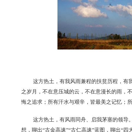
这方热土，有我风雨兼程的扶贫历程，有我
之岁月，不在意压城的云，不在意漫长的雨，
悔之追求；所有汗水与艰辛，皆最美之记忆；
这方热土，有风雨同舟、启我茅塞的领导。这
想，聊出“古金高速”“古仁高速”蓝图，聊出“