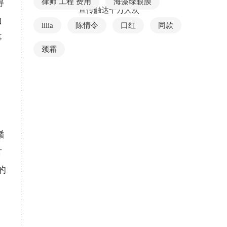
得
律师 工程 费用
海藻绿眼膜
宣传触达千万人次
山
lilia
陈情令
口红
同款
事
颈霜
巅
古
的