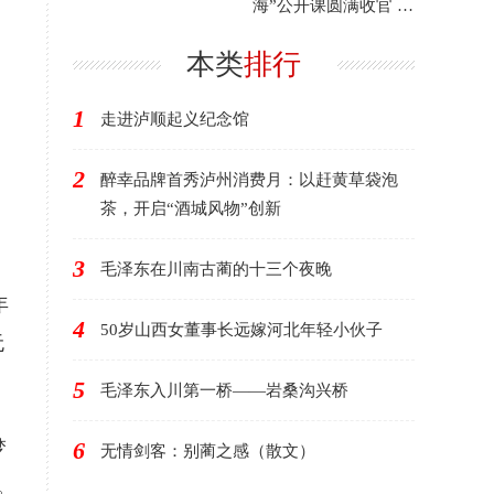
海”公开课圆满收官 年
度艺术盛宴滋养市民
文
本类
排行
1
走进泸顺起义纪念馆
2
醉幸品牌首秀泸州消费月：以赶黄草袋泡
茶，开启“酒城风物”创新
3
毛泽东在川南古蔺的十三个夜晚
年
4
50岁山西女董事长远嫁河北年轻小伙子
无
5
毛泽东入川第一桥——岩桑沟兴桥
梦
6
无情剑客：别蔺之感（散文）
。