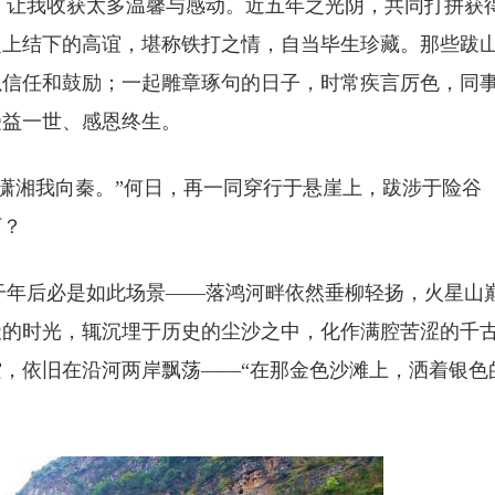
让我收获太多温馨与感动。近五年之光阴，共同打拼获
之上结下的高谊，堪称铁打之情，自当毕生珍藏。那些跋
以信任和鼓励；一起雕章琢句的日子，时常疾言厉色，同
受益一世、感恩终生。
湘我向秦。”何日，再一同穿行于悬崖上，跋涉于险谷
下？
年后必是如此场景——落鸿河畔依然垂柳轻扬，火星山
天的时光，辄沉埋于历史的尘沙之中，化作满腔苦涩的千
，依旧在沿河两岸飘荡——“在那金色沙滩上，洒着银色