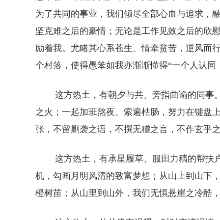
为了共同的事业，我们倾尽全部心血与追求，
坚克难之后的豪情；无论是工作见效之后的欣
励着我。尤睹其心系苍生、情牵贫苦，逆风而
个村落，使得愚笨如我亦渐渐懂得“一个人认同
这方热土，有朝夕与共、旁指曲谕的同事。
之火；一起加班熬夜、索遍枯肠，努力在键盘上
张，不留剿袭之语，不撰无稽之言，不作玄乎之
这方热土，有承星履草、服田力穑的帮扶户
机，勾画月明风清的致富梦想；从山上到山下
橙树苗；从山里到山外，我们无惧悬崖之冷酷