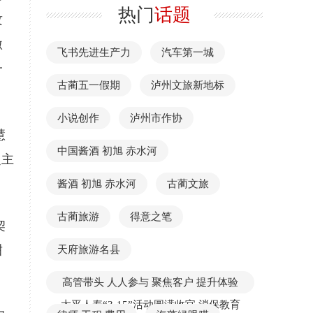
热门
话题
攻
激
飞书先进生产力
汽车第一城
一
古蔺五一假期
泸州文旅新地标
小说创作
泸州市作协
慧
中国酱酒 初旭 赤水河
之主
酱酒 初旭 赤水河
古蔺文旅
古蔺旅游
得意之笔
契
甜
天府旅游名县
高管带头 人人参与 聚焦客户 提升体验
太平人寿“3·15”活动圆满收官 消保教育