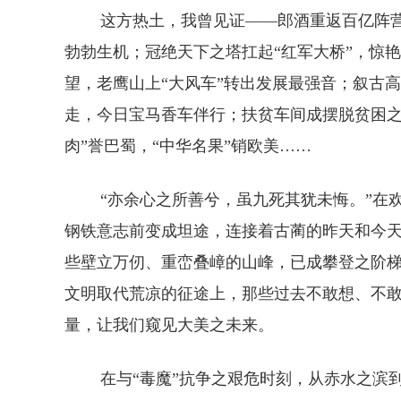
这方热土，我曾见证——郎酒重返百亿阵营，“
勃勃生机；冠绝天下之塔扛起“红军大桥”，惊艳
望，老鹰山上“大风车”转出发展最强音；叙古
走，今日宝马香车伴行；扶贫车间成摆脱贫困之“
肉”誉巴蜀，“中华名果”销欧美……
“亦余心之所善兮，虽九死其犹未悔。”在欢
钢铁意志前变成坦途，连接着古蔺的昨天和今
些壁立万仞、重峦叠嶂的山峰，已成攀登之阶
文明取代荒凉的征途上，那些过去不敢想、不
量，让我们窥见大美之未来。
在与“毒魔”抗争之艰危时刻，从赤水之滨到