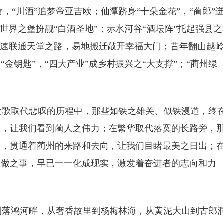
川酒”追梦帝亚吉欧；仙潭跻身“十朵金花”，“蔺郎”
世界之堡扮靓“白酒圣地”；赤水河谷“酒坛阵”托起强县之
高速联通天堂之路，易地搬迁敲开幸福大门；昔年翻山越
金钥匙”，“四大产业”成乡村振兴之“大支撑”；“蔺州绿
歌取代悲叹的历程中，那些如铁之雄关、似铁漫道，终
天，让我们看到蔺人之伟力；在繁华取代落寞的长路旁，
梯，贯通着蔺州的来路和去向，让我们目睹最美之日出；
敢做之事，早已一一化成现实，激发着奋进者的志向和力
落鸿河畔，从奢香故里到杨梅林海，从黄泥大山到古郎