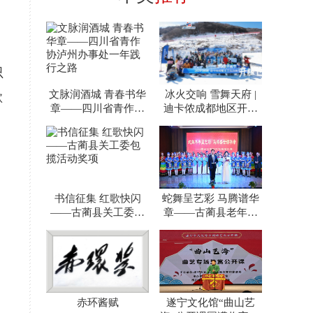
只
文脉润酒城 青春书华
冰火交响 雪舞天府 |
欲
章——四川省青作协
迪卡侬成都地区开板
泸州办事处一年践行
节奏响川渝冰雪运动
之路
书信征集 红歌快闪
蛇舞呈艺彩 马腾谱华
——古蔺县关工委包
章——古蔺县老年人
揽活动奖项
体育协会泸州分会文
艺展
赤环酱赋
遂宁文化馆“曲山艺