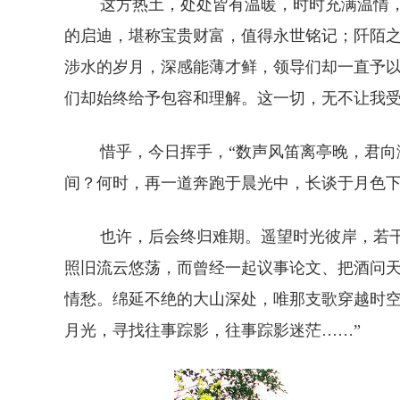
这方热土，处处皆有温暖，时时充满温情，
的启迪，堪称宝贵财富，值得永世铭记；阡陌
涉水的岁月，深感能薄才鲜，领导们却一直予
们却始终给予包容和理解。这一切，无不让我
惜乎，今日挥手，“数声风笛离亭晚，君向潇
间？何时，再一道奔跑于晨光中，长谈于月色
也许，后会终归难期。遥望时光彼岸，若干
照旧流云悠荡，而曾经一起议事论文、把酒问
情愁。绵延不绝的大山深处，唯那支歌穿越时空
月光，寻找往事踪影，往事踪影迷茫……”