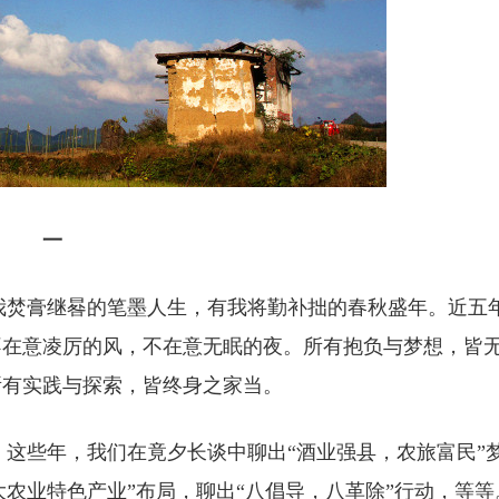
一
焚膏继晷的笔墨人生，有我将勤补拙的春秋盛年。近五
不在意凌厉的风，不在意无眠的夜。所有抱负与梦想，皆
所有实践与探索，皆终身之家当。
些年，我们在竟夕长谈中聊出“酒业强县，农旅富民”
四大农业特色产业”布局，聊出“八倡导，八革除”行动，等等