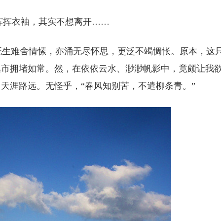
挥衣袖，其实不想离开……
生难舍情愫，亦涌无尽怀思，更泛不竭惆怅。原本，这
集市拥堵如常。然，在依依云水、渺渺帆影中，竟颇让我
天涯路远。无怪乎，“春风知别苦，不遣柳条青。”