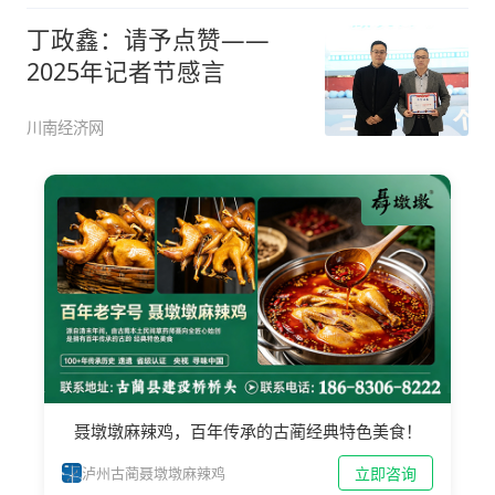
丁政鑫：请予点赞——
2025年记者节感言
川南经济网
聂墩墩麻辣鸡，百年传承的古蔺经典特色美食！
立即咨询
泸州古蔺聂墩墩麻辣鸡