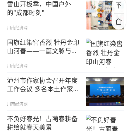
雪山开板季，中国户外
的"成都时刻"
川南经济网
国旗红染窖香烈 牡丹金印
山河春——一篇文脉与国
脉交织
川南经济网
泸州市作家协会召开年度
工作会议 多名本土作家受
表
川南经济网
不负好春光！古蔺春耕备
耕绘就春天美景