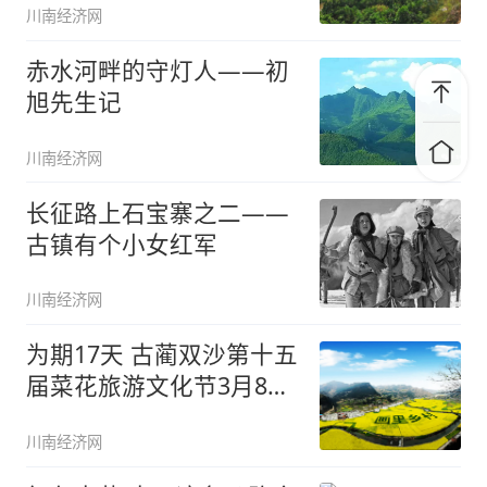
川南经济网
赤水河畔的守灯人——初
旭先生记
川南经济网
长征路上石宝寨之二——
古镇有个小女红军
川南经济网
为期17天 古蔺双沙第十五
届菜花旅游文化节3月8日
开
川南经济网