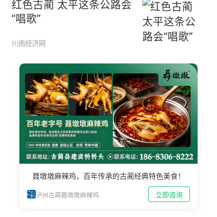
红色古蔺 太平这条公路会
“唱歌”
川南经济网
聂墩墩麻辣鸡，百年传承的古蔺经典特色美食！
立即咨询
泸州古蔺聂墩墩麻辣鸡