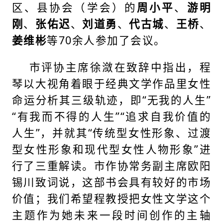
区、县协会（学会）的
周小平
、
游明
刚
、
张佑迟
、
刘道勇
、
代古城
、
王桥
、
姜维彬
等70余人参加了会议。
市评协主席徐潋在致辞中指出，程
琴以大视角着眼于经典文学作品里女性
命运分析其三级轨迹，即“无我的人生”
“有我而不得的人生”“追求自我价值的
人生”，并就其“传统型女性形象、过渡
型女性形象和现代型女性人物形象”进
行了三重解读。市作协常务副主席欧阳
锡川致词说，这部书会具有较好的市场
价值；我们希望程教授把女性文学这个
主题作为她未来一段时间创作的主轴