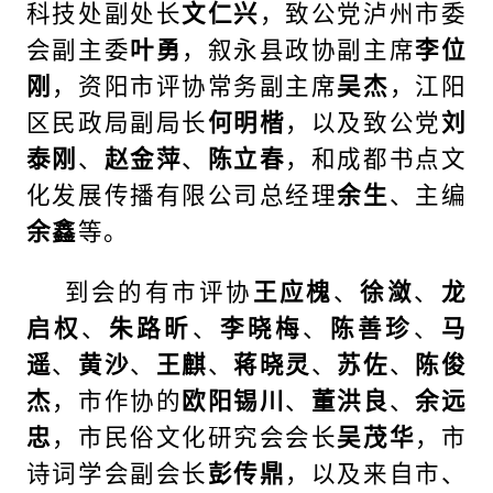
科技处副处长
文仁兴
，致公党泸州市委
会副主委
叶勇
，叙永县政协副主席
李位
刚
，资阳市评协常务副主席
吴杰
，江阳
区民政局副局长
何明楷
，以及致公党
刘
泰刚
、
赵金萍
、
陈立春
，和成都书点文
化发展传播有限公司总经理
余生
、主编
余鑫
等。
到会的有市评协
王应槐
、
徐潋
、
龙
启权
、
朱路昕
、
李晓梅
、
陈善珍
、
马
遥
、
黄沙
、
王麒
、
蒋晓灵
、
苏佐
、
陈俊
杰
，市作协的
欧阳锡川
、
董洪良
、
余远
忠
，市民俗文化研究会会长
吴茂华
，市
诗词学会副会长
彭传鼎
，以及来自市、