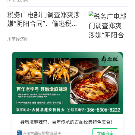
税务广电部门调查郑爽涉
嫌“阴阳合同”、偷逃税等
问题
川南经济网
聂墩墩麻辣鸡，百年传承的古蔺经典特色美食！
立即咨询
泸州古蔺聂墩墩麻辣鸡