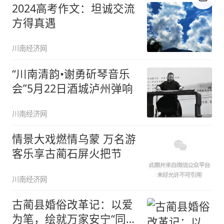
2024高考作文：坦诚交流
方得真遇
川南经济网
“川南清韵•谢勇斫琴音乐
会”5月22日酒城泸州弹响
川南经济网
情景大戏燃情乌蒙 万名游
客乐享古蔺石屏火把节
川南经济网
古蔺县婚俗改革记：以爱
为笔，绘就万家安宁“同心