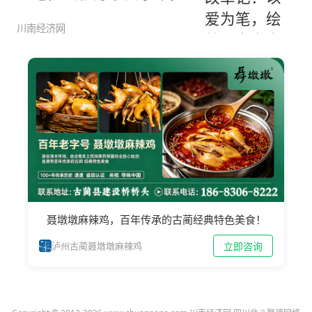
圆”
川南经济网
聂墩墩麻辣鸡，百年传承的古蔺经典特色美食！
立即咨询
泸州古蔺聂墩墩麻辣鸡