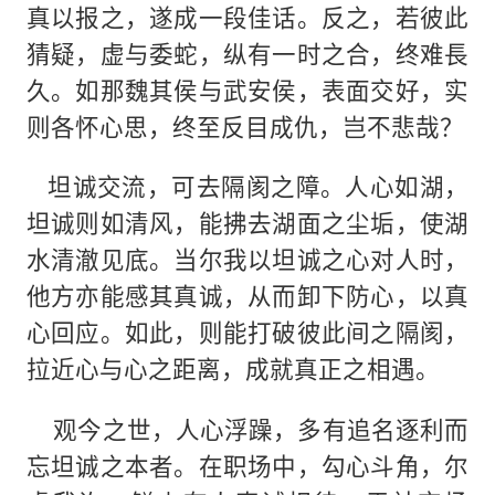
真以报之，遂成一段佳话。反之，若彼此
猜疑，虚与委蛇，纵有一时之合，终难長
久。如那魏其侯与武安侯，表面交好，实
则各怀心思，终至反目成仇，岂不悲哉？
坦诚交流，可去隔阂之障。人心如湖，
坦诚则如清风，能拂去湖面之尘垢，使湖
水清澈见底。当尔我以坦诚之心对人时，
他方亦能感其真诚，从而卸下防心，以真
心回应。如此，则能打破彼此间之隔阂，
拉近心与心之距离，成就真正之相遇。
观今之世，人心浮躁，多有追名逐利而
忘坦诚之本者。在职场中，勾心斗角，尔