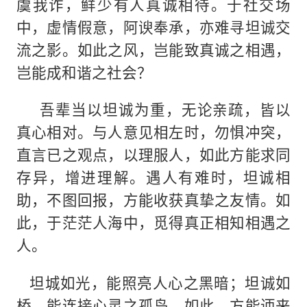
虞我诈，鲜少有人真诚相待。于社交场
中，虚情假意，阿谀奉承，亦难寻坦诚交
流之影。如此之风，岂能致真诚之相遇，
岂能成和谐之社会？
吾辈当以坦诚为重，无论亲疏，皆以
真心相对。与人意见相左时，勿惧冲突，
直言已之观点，以理服人，如此方能求同
存异，增进理解。遇人有难时，坦诚相
助，不图回报，方能收获真挚之友情。如
此，于茫茫人海中，觅得真正相知相遇之
人。
坦城如光，能照亮人心之黑暗；坦诚如
桥，能连接心灵之孤岛。如此，方能迊来