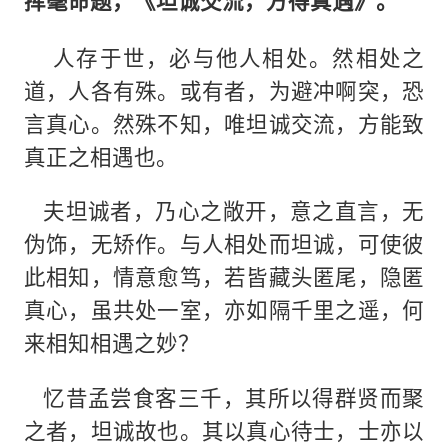
挥毫命题，《坦诚交流，方得真遇》。
人存于世，必与他人相处。然相处之
道，人各有殊。或有者，为避冲啊突，恐
言真心。然殊不知，唯坦诚交流，方能致
真正之相遇也。
夫坦诚者，乃心之敞开，意之直言，无
伪饰，无矫作。与人相处而坦诚，可使彼
此相知，情意愈笃，若皆藏头匿尾，隐匿
真心，虽共处一室，亦如隔千里之遥，何
来相知相遇之妙？
忆昔孟尝食客三千，其所以得群贤而聚
之者，坦诚故也。其以真心待士，士亦以