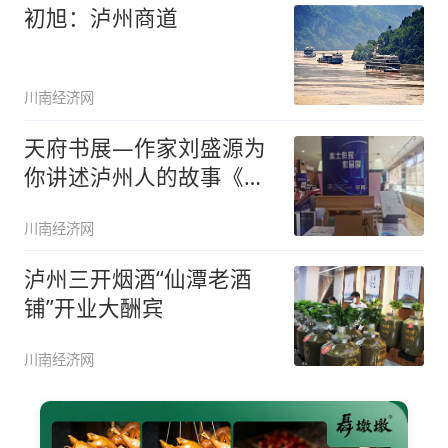
初旭：泸州商道
川南经济网
天府书展—作家刘盛源为
你讲述泸州人的故事《万
慎传奇》
川南经济网
泸州三开烟酒“仙潭老酒
铺”开业大酬宾
川南经济网