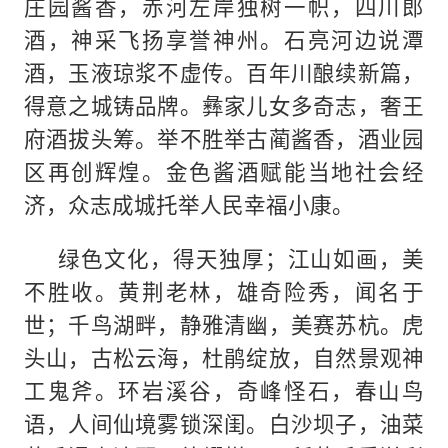
庄园酱香，赤河左岸独树一帜，四川郎
酒，神采飞扬享誉神州。石亮河边说潭
酒，玉液琼浆不虚传。百年川酿续新篇，
得意之城铸品牌。彝家儿女多奇志，奢王
府酒拔头筹。举不胜举古蔺酱香，酒业园
区再创辉煌。金色酱酒赋能当地社会经
济，众志成城托举人民幸福小康。
绿色文化，得天独厚；江山如画，美
不胜收。黄荆老林，雄奇险秀，闻名于
世；千鸟湖畔，静雅清幽，美赛苏杭。虎
头山，古松云海，杜鹃绽放，自然景观神
工鬼斧。环岩溪谷，奇峰怪石，春山鸟
语，人间仙境雾锁深闺。白沙坝子，油菜