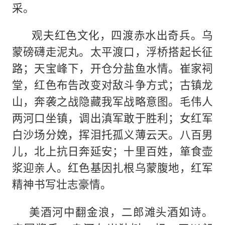
采。
观夫红色文化，四渡赤水出奇兵。乌
蒙磅礴走泥丸。太平渡口，浮桥搭起长征
路；天宝峰下，开仓分盐鱼水情。崔家祠
堂，红色布告改变对敌斗争方式；古镇龙
山，奔袭之战隐藏我军战略意图。毛伟人
两河口坐镇，调出滇军敢于胜利；女红军
白沙场分娩，挥泪托孤义薄云天。八百男
儿，北上抗日奔延安；十里百姓，箪食壶
浆迎亲人。红色基因扎根乌蒙腹地，红军
精神书写壮志豪情。
美酒河中翻金浪，二郎滩头酒如诗。