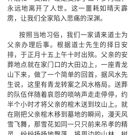
永远地离开了人世。这一噩耗如晴天霹
雳，让我们全家陷入悲痛的深渊。
按照当地习俗，我们一家请来道士为
父亲办理后事。根据道士先生的择日安
排，于正月十五上午十时出殡。父亲的安
葬地点就在家门口的大田边上，一座青龙
山下来，做了一个简单的回首，据风水先
生说，这里有青龙转案之风水格局。送葬
的队伍伴随着哀怨的唢呐声走走停停，约
半个小时才将父亲的棺木送到坟山上。就
在刚把父亲棺木移到墓地的瞬间，漫天风
雪飞舞，那雪花如同一只只前来吊孝的精
灵，纷纷扬扬地飘落，将周边的山林、树