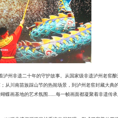
着泸州非遗二十年的守护故事。从国家级非遗泸州老窖酿
艺；从川南苗族踩山节的热闹场景，到泸州老窖封藏大典
蝶画基地的艺术氛围......每一帧画面都凝聚着非遗传承