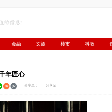
金融
文旅
楼市
科教
城 光影定格千年匠心
分享至：
分享至：