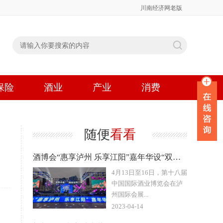
川南经济网老版
保险
酒业
产业
消费
随便
看看
酒博会“惠享泸州 乐享江阳”嘉年华设“双会场”邀你来嗨
4月13日至16日，第十八届
中国国际酒业博览会在泸
州国际会展...
2023-04-14