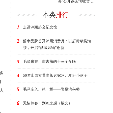
海”公开课圆满收官 年
度艺术盛宴滋养市民
文
本类
排行
1
走进泸顺起义纪念馆
2
醉幸品牌首秀泸州消费月：以赶黄草袋泡
茶，开启“酒城风物”创新
3
毛泽东在川南古蔺的十三个夜晚
酒
4
50岁山西女董事长远嫁河北年轻小伙子
的
5
毛泽东入川第一桥——岩桑沟兴桥
人
6
无情剑客：别蔺之感（散文）