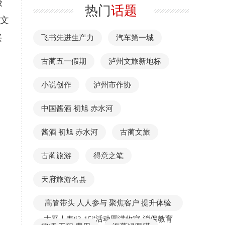
级
热门
话题
的文
兴
飞书先进生产力
汽车第一城
古蔺五一假期
泸州文旅新地标
小说创作
泸州市作协
中国酱酒 初旭 赤水河
酱酒 初旭 赤水河
古蔺文旅
古蔺旅游
得意之笔
天府旅游名县
高管带头 人人参与 聚焦客户 提升体验
太平人寿“3·15”活动圆满收官 消保教育