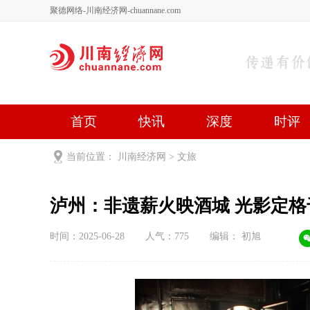
聚德网络-川南经济网-chuannane.com
首页
快讯
深度
时评
健康
文艺
关于我们
当前位置：
川南经济网
>
文旅
泸州：非遗薪火映酒
时间：2025-06-28
人气：
775
编辑： 初旭