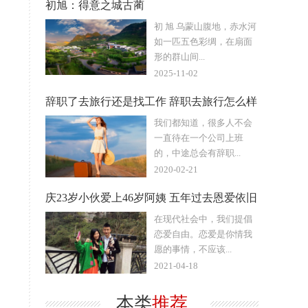
初旭：得意之城古蔺
初 旭 乌蒙山腹地，赤水河
如一匹五色彩绸，在扇面
形的群山间...
2025-11-02
辞职了去旅行还是找工作 辞职去旅行怎么样
我们都知道，很多人不会
一直待在一个公司上班
的，中途总会有辞职...
2020-02-21
庆23岁小伙爱上46岁阿姨 五年过去恩爱依旧
在现代社会中，我们提倡
恋爱自由。恋爱是你情我
愿的事情，不应该...
2021-04-18
本类
推荐