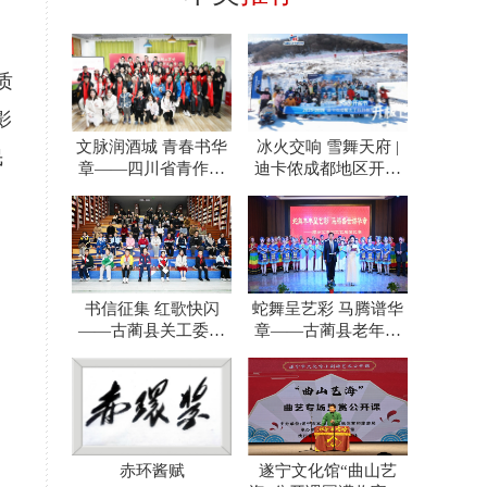
质
影
文脉润酒城 青春书华
冰火交响 雪舞天府 |
民
章——四川省青作协
迪卡侬成都地区开板
泸州办事处一年践行
节奏响川渝冰雪运动
之路
书信征集 红歌快闪
蛇舞呈艺彩 马腾谱华
——古蔺县关工委包
章——古蔺县老年人
揽活动奖项
体育协会泸州分会文
艺展
赤环酱赋
遂宁文化馆“曲山艺