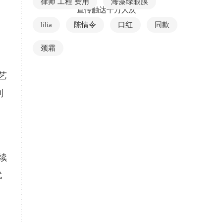
律师 工程 费用
海藻绿眼膜
宣传触达千万人次
lilia
陈情令
口红
同款
颈霜
艺
到
续
代