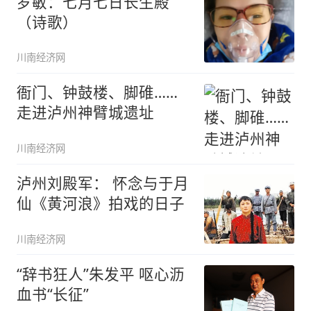
罗敏：七月七日长生殿
（诗歌）
川南经济网
衙门、钟鼓楼、脚碓……
走进泸州神臂城遗址
川南经济网
泸州刘殿军： 怀念与于月
仙《黄河浪》拍戏的日子
川南经济网
“辞书狂人”朱发平 呕心沥
血书“长征”