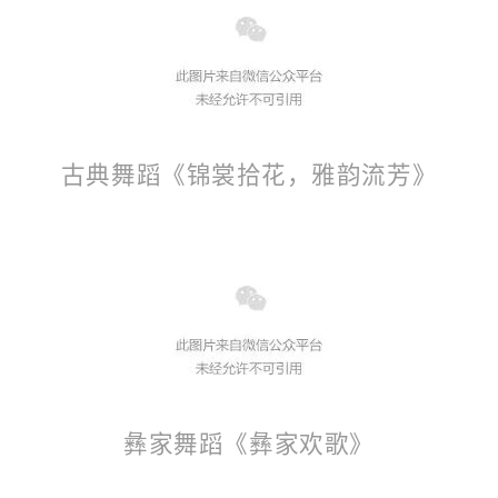
古典舞蹈《锦裳拾花，雅韵流芳》
彝家舞蹈《彝家欢歌》