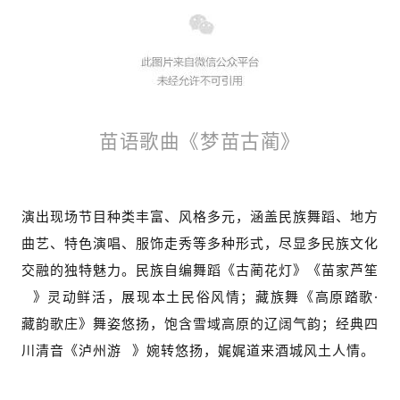
苗语歌曲《梦苗古蔺》
演出现场节目种类丰富、风格多元，涵盖民族舞蹈、地方
曲艺、特色演唱、服饰走秀等多种形式，尽显多民族文化
交融的独特魅力。民族自编舞蹈《古蔺花灯》《
苗家芦笙
》灵动鲜活，展现本土民俗风情；藏族舞《高原踏歌·
藏韵歌庄》舞姿悠扬，饱含雪域高原的辽阔气韵；经典四
川清音《
泸州游
》婉转悠扬，娓娓道来酒城风土人情。