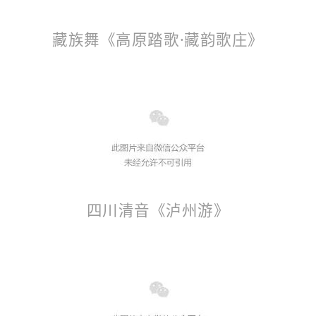
藏族舞《高原踏歌·藏韵歌庄》
四川清音《泸州游》