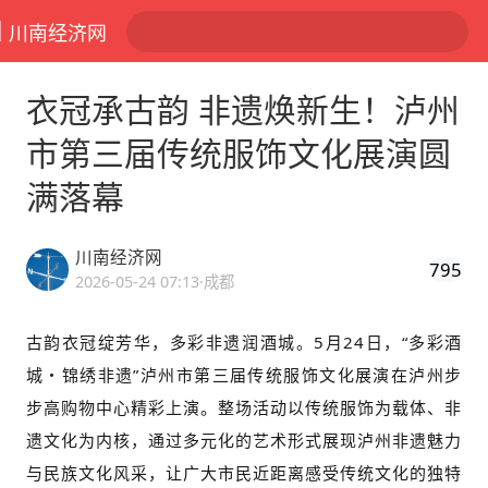
川南经济网
衣冠承古韵 非遗焕新生！泸州
市第三届传统服饰文化展演圆
满落幕
川南经济网
795
2026-05-24 07:13
·成都
古韵衣冠绽芳华，多彩非遗润酒城。5月24日，“多彩酒
城・锦绣非遗”泸州市第三届传统服饰文化展演在泸州步
步高购物中心精彩上演。整场活动以传统服饰为载体、非
遗文化为内核，通过多元化的艺术形式展现泸州非遗魅力
与民族文化风采，让广大市民近距离感受传统文化的独特