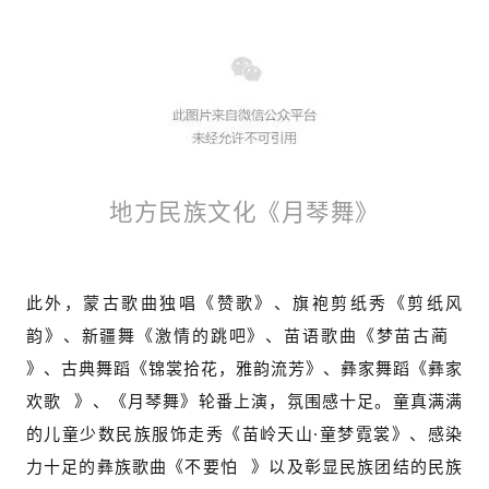
地方民族文化《月琴舞》
此外，蒙古歌曲独唱《赞歌》、旗袍剪纸秀《剪纸风
韵》、新疆舞《激情的跳吧》、苗语歌曲《
梦苗古蔺
》、古典舞蹈《锦裳拾花，雅韵流芳》、彝家舞蹈《
彝家
欢歌
》、《月琴舞》轮番上演，氛围感十足。童真满满
的儿童少数民族服饰走秀《苗岭天山·童梦霓裳》、感染
力十足的彝族歌曲《
不要怕
》以及彰显民族团结的民族