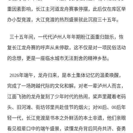
重因素影响，长江主河道龙舟赛事停摆，此后仅在库区举
办小型竞渡，大江竞渡的热烈盛景就此沉寂三十五年。
三十五年间，一代代泸州人年年期盼江面重归鼓乐，恢
复长江龙舟赛的呼声从未停歇，这不仅是对一项民俗活动
的念想，更是一座临水城市无法割舍的精神乡愁。
2026年端午，龙舟归来，是本土集体记忆的温柔唤醒，
完成了一场跨越代际的文化和解。对老一辈泸州人而言，
江面飞驰的龙舟复刻了少年时代的热闹，桨声里藏着老码
头、旧河滩、街坊邻里共赴佳节的烟火；对90后、00后年
轻一代，长江竞渡是书本之外鲜活的本土非遗，他们亲眼
看见祖辈口中的端午盛景，读懂龙舟背后同舟共济、奋勇