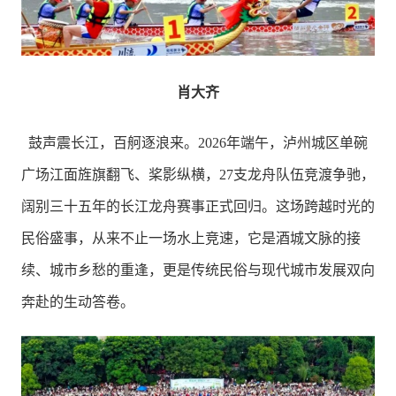
肖大齐
鼓声震长江，百舸逐浪来。2026年端午，泸州城区单碗
广场江面旌旗翻飞、桨影纵横，27支龙舟队伍竞渡争驰，
阔别三十五年的长江龙舟赛事正式回归。这场跨越时光的
民俗盛事，从来不止一场水上竞速，它是酒城文脉的接
续、城市乡愁的重逢，更是传统民俗与现代城市发展双向
奔赴的生动答卷。