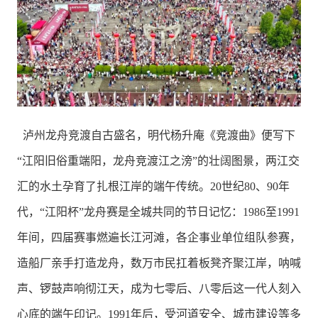
泸州龙舟竞渡自古盛名，明代杨升庵《竞渡曲》便写下
“江阳旧俗重端阳，龙舟竞渡江之滂”的壮阔图景，两江交
汇的水土孕育了扎根江岸的端午传统。20世纪80、90年
代，“江阳杯”龙舟赛是全城共同的节日记忆：1986至1991
年间，四届赛事燃遍长江河滩，各企事业单位组队参赛，
造船厂亲手打造龙舟，数万市民扛着板凳齐聚江岸，呐喊
声、锣鼓声响彻江天，成为七零后、八零后这一代人刻入
心底的端午印记。1991年后，受河道安全、城市建设等多