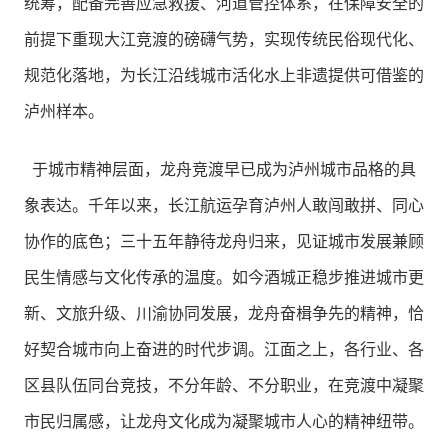
统筹，配备完善应急救援、河道管控体系，在保障安全的
前提下重现大江竞渡的磅礴气势，实现传统民俗现代化、
规范化落地，为长江沿线城市活化水上非遗提供可借鉴的
泸州样本。
于城市精神层面，龙舟竞渡早已成为泸州城市品格的具
象表达。千年以来，长江航运孕育泸州人敢闯敢拼、同心
协作的底色；三十五年静待龙舟归来，见证城市发展兼顾
民生情感与文化传承的温度。如今酒城正稳步推进城市更
新、文旅升级、川渝协同发展，龙舟奋楫争先的精神，恰
好契合城市向上奋进的时代步调。江面之上，各行业、各
区县队伍同台竞技，不分年龄、不分职业，在竞渡中凝聚
市民归属感，让龙舟文化成为凝聚城市人心的精神纽带。