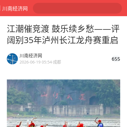
川南经济网
江潮催竞渡 鼓乐续乡愁——评
阔别35年泸州长江龙舟赛重启
川南经济网
655
2026-06-19 05:54
·成都