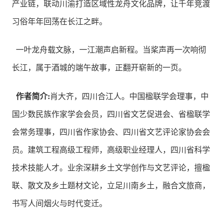
产业链，联动川渝打造区域性龙舟文化品牌，让千年竞渡
习俗年年回荡在长江之畔。
一叶龙舟载文脉，一江潮声启新程。当桨声再一次响彻
长江，属于酒城的端午故事，正翻开崭新的一页。
作者简介:
肖大齐，四川合江人。中国楹联学会理事，中
国少数民族作家学会会员，四川省文艺促进会、省楹联学
会常务理事，四川省作家协会、四川省文艺评论家协会会
员。建筑工程高级工程师，高级职业经理人，四川省科学
技术技能人才。业余深耕乡土文学创作与文艺评论，擅楹
联、散文及乡土题材文论，立足川南乡土，融合文旅商，
书写人间烟火与时代变迁。