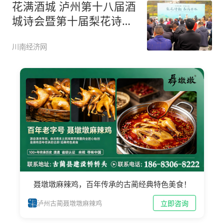
花满酒城 泸州第十八届酒
城诗会暨第十届梨花诗会
今日举
川南经济网
聂墩墩麻辣鸡，百年传承的古蔺经典特色美食！
立即咨询
泸州古蔺聂墩墩麻辣鸡