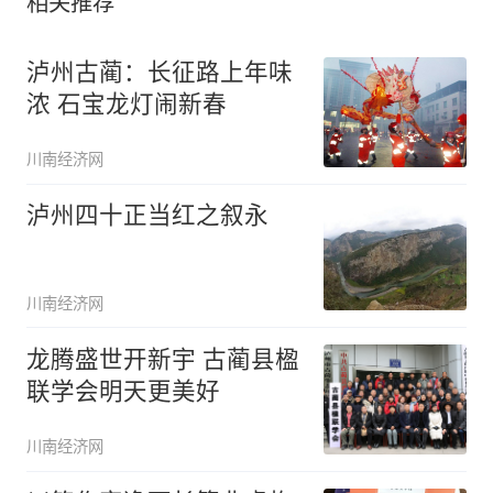
相关推荐
泸州古蔺：长征路上年味
浓 石宝龙灯闹新春
川南经济网
泸州四十正当红之叙永
川南经济网
龙腾盛世开新宇 古蔺县楹
联学会明天更美好
川南经济网