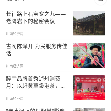
长征路上石宝寨之九——
老鹰岩下的秘密会议
川南经济网
古蔺陈泽开 为民服务传佳
话
川南经济网
醉幸品牌首秀泸州消费
月：以赶黄草袋泡茶，开
启“酒城风
川南经济网
"赤水河上的红飘带"影像