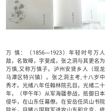
万 慎：（1856—1923）年轻时号万人
敌，名致暲，字斐成，张之洞与其更名为
万慎,又称万慎子。泸州安贤乡人（现龙
马潭区特兴镇）。张之洞主考,十八岁中
秀才。光绪八年任翰林院孔目。光绪二十
年，（甲午年）从军海疆参战，抵御日本
侵华，在山东任幕僚。在安岳任凤山书院
院长，目睹八国联军进攻山东和北京，修