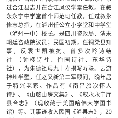
过合江县志并在合江凤仪学堂任教。在叙
永永宁中学堂首个师范班任教，任过叙永
修志总撰，在泸州任公立小学堂和中学堂
（泸州一中）校长。是四川咨政局、清末
朝廷咨政院议员；民国初期，任铜梁县知
事，反袁世凯被拘。曾多次吟诗结
社 （钟楼诗社、怡园诗社、东华诗
社），为朱德祖母九十寿撰写寿联。云游
神州半壁，任赵又新第二军顾问，晚年居
于特兴老家。作品有《南昌旅次怀人
诗》、《山憨山房文集》、《叙永永宁厅
县合志》（现收藏于美国哈佛大学图书
馆）等。其事迹收入民国《泸县志》，20