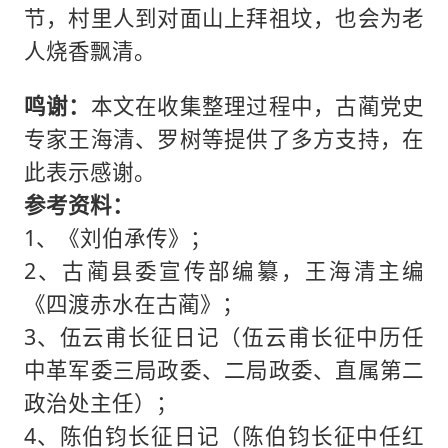
节，村里人到对面山上拜祖坟，也会为老
人烧香飘清。
鸣谢：
本文在收集整理过程中，古蔺党史
专家王海清、罗树等提供了多方支持，在
此表示感谢。
参考资料：
1、《刘伯承传》；
2、古蔺县委宣传部编纂，王海清主编
《四渡赤水在古蔺》；
3、伍云甫长征日记（伍云甫长征中历任
中革军委三局政委、二局政委、直属第二
政治处主任）；
4、陈伯钧长征日记（陈伯钧长征中任红