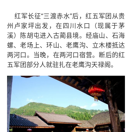
红军长征“三渡赤水”后，红五军团从贵
州卢家坪出发，在四川水口（现属于茅
溪）陈胡屯进入古蔺县境。经庙山、石海
螺、老场上、环山、老鹰沟、立木楼抵达
两河口。当晚，在两河口宿营。断后的红
五军团部分人就驻扎在老鹰沟天禄阁。