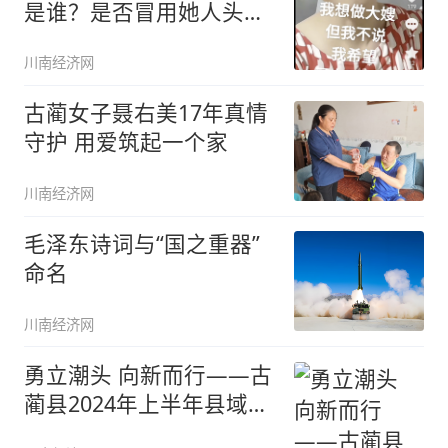
是谁？是否冒用她人头像
不法营销
川南经济网
古蔺女子聂右美17年真情
守护 用爱筑起一个家
川南经济网
毛泽东诗词与“国之重器”
命名
川南经济网
勇立潮头 向新而行——古
蔺县2024年上半年县域经
济