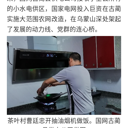
的小水电供区，国家电网投入巨资在古蔺
实施大范围农网改造，在乌蒙山深处架起
了发展的动力线、党群的连心桥。
茶叶村曹廷忠开抽油烟机做饭。国网古蔺