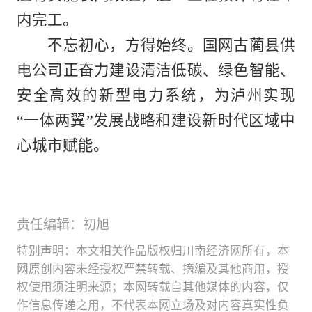
内完工。
不忘初心，方得始终。国网古蔺县供
电公司正奋力建设清洁低碳、绿色智能、
安全高效的新型电力系统，为泸州实现
“一体两翼”发展战略和建设新时代区域中
心城市赋能。
责任编辑：初旭
特别声明：本文相关作品版权归川南经济网所有，本
网原创内容未经授权严禁转载、摘编及其他商用，授
权使用须注明来源；本网转载自其他媒体的内容，仅
作信息传递之用，不代表本网立场及对内容真实性负