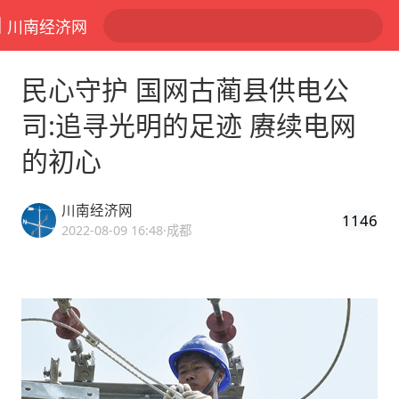
川南经济网
民心守护 国网古蔺县供电公
司:追寻光明的足迹 赓续电网
的初心
川南经济网
1146
2022-08-09 16:48
·成都