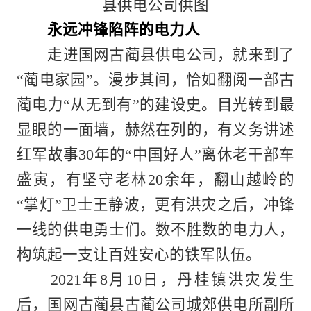
县供电公司供图
永远冲锋陷阵的电力人
走进国网古蔺县供电公司，就来到了
“蔺电家园”。漫步其间，恰如翻阅一部古
蔺电力“从无到有”的建设史。目光转到最
显眼的一面墙，赫然在列的，有义务讲述
红军故事30年的“中国好人”离休老干部车
盛寅，有坚守老林20余年，翻山越岭的
“掌灯”卫士王静波，更有洪灾之后，冲锋
一线的供电勇士们。数不胜数的电力人，
构筑起一支让百姓安心的铁军队伍。
2021年8月10日，丹桂镇洪灾发生
后，国网古蔺县古蔺公司城郊供电所副所