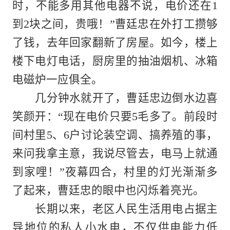
时，不能多用其他电器不说，电价还在1
到2块之间，贵哦！”曹廷忠在外打工攒够
了钱，去年回家翻新了房屋。如今，楼上
楼下电灯电话，厨房里的抽油烟机、冰箱
电磁炉一应俱全。
几分钟水就开了，曹廷忠边倒水边喜
笑颜开：“现在电价只要5毛多了。前段时
间村里5、6户讨论装空调、搞养殖的事，
来问我拿主意，我说尽管去，电马上就通
到家哩！”夜幕四合，村里的灯光渐渐多
了起来，曹廷忠的眼中也闪烁着亮光。
长期以来，老区人民生活用电占据主
导地位的私人小水电，不仅供电能力低