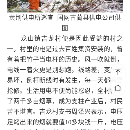
黄荆供电所巡查
国网古蔺县供电公司供
图
龙山镇吉龙村便是因此受益的村之
一。村里的电是过去百姓集资安装的，曾
有着把竹子当电杆的历史。风一吹就倒，
电线一着火更是别想跑。线路差，变压器
易坏，倒杆断线时有发生，每一天都需要
抢修。生活用电不便尚能忍忍，全村种植
了两千多亩烟草，成为支柱产业后，村民
苦不堪言。吉龙村支书周泽兴表示，电压
足烤出来的烟就要值10多块钱一斤，电压