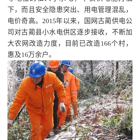
下，而且安全隐患突出、用电管理混乱，
电价奇高。2015年以来，国网古蔺供电公
司对古蔺县小水电供区逐步接收，不断加
大农网改造力度，目前已改造166个村，
惠及16万余户。