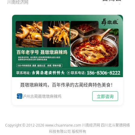
川南经济网
聂墩墩麻辣鸡，百年传承的古蔺经典特色美食！
立即咨询
泸州古蔺聂墩墩麻辣鸡
Copyright © 2012-2026 www.chuannane.com 川南经济网 四川北斗聚德网络
科技有限公司 版权所有