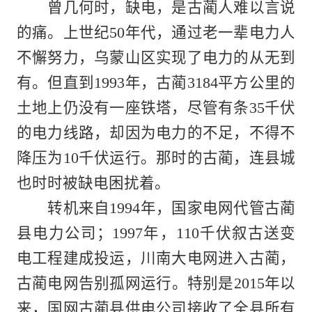
曾几何时，缺电，是古蔺人难以言说
的痛。上世纪50年代，通过老一辈电力人
不懈努力，乌蒙山区实现了电力的从无到
有。但直到1993年，古蔺3184平方公里的
土地上仍没有一座铁塔，尽管有条35千伏
的电力线路，却因为电力的不足，不得不
降压为10千伏运行。那时的古蔺，连县城
也时时被缺电困扰着。
转机来自1994年，国家电网代管古蔺
县电力公司；1997年，110千伏叙古送变
电工程建成投运，川南大电网进入古蔺，
古蔺电网告别孤网运行。特别是2015年以
来，国网古蔺县供电公司接收了全县所有