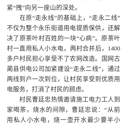
紧“拽”向另一座山的深处。
在原“走永线”的基础上，“走永二线”
不仅为整个永乐街道用电提质保供，还解
决了原茶叶村百姓的一块“心病”。原茶叶
村一直用私人小水电，两村合并后，1400
多户村民担心享受不了农网改造。国网古
蔺县供电公司加紧建设“走永二线”，通过
两线到户一次到位，让村民享受到优质用
电服务，打消了村民的顾虑。
村民曹廷忠热情邀请施工电力工人到
家喝茶，烧水的间隙，曹廷忠说：“从前
用私人小水电，烧一壶开水最少要半小