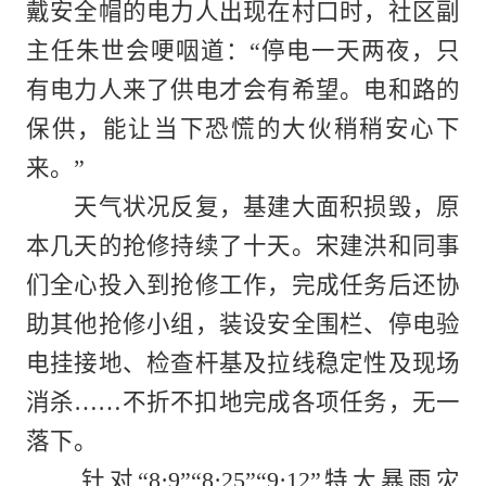
戴安全帽的电力人出现在村口时，社区副
主任朱世会哽咽道：“停电一天两夜，只
有电力人来了供电才会有希望。电和路的
保供，能让当下恐慌的大伙稍稍安心下
来。”
天气状况反复，基建大面积损毁，原
本几天的抢修持续了十天。宋建洪和同事
们全心投入到抢修工作，完成任务后还协
助其他抢修小组，装设安全围栏、停电验
电挂接地、检查杆基及拉线稳定性及现场
消杀……不折不扣地完成各项任务，无一
落下。
针对“8·9”“8·25”“9·12”特大暴雨灾