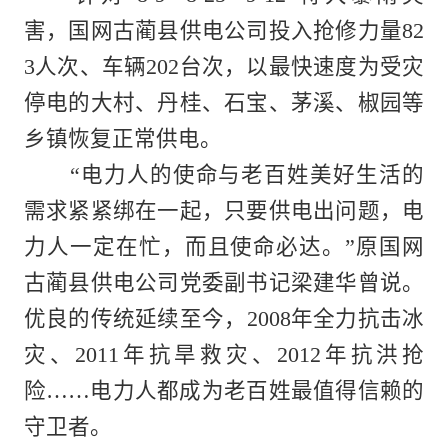
害，国网古蔺县供电公司投入抢修力量82
3人次、车辆202台次，以最快速度为受灾
停电的大村、丹桂、石宝、茅溪、椒园等
乡镇恢复正常供电。
“电力人的使命与老百姓美好生活的
需求紧紧绑在一起，只要供电出问题，电
力人一定在忙，而且使命必达。”原国网
古蔺县供电公司党委副书记梁建华曾说。
优良的传统延续至今，2008年全力抗击冰
灾、2011年抗旱救灾、2012年抗洪抢
险……电力人都成为老百姓最值得信赖的
守卫者。