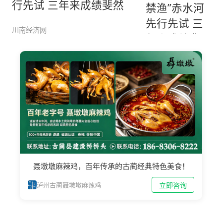
行先试 三年来成绩斐然
川南经济网
聂墩墩麻辣鸡，百年传承的古蔺经典特色美食！
立即咨询
泸州古蔺聂墩墩麻辣鸡