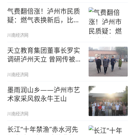
气费翻倍涨！泸州市民质
疑：燃气表换新后，比旧
表“跑得
川南经济网
天立教育集团董事长罗实
调研泸州天立 曾网传被带
走调查
川南经济网
墨雨润山乡——泸州市艺
术家采风叙永牛王山
川南经济网
长江“十年禁渔”赤水河先