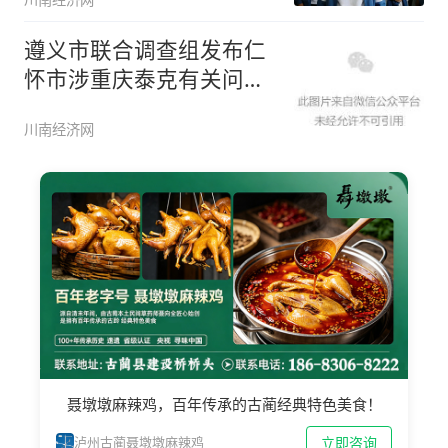
遵义市联合调查组发布仁
怀市涉重庆泰克有关问题
的调查通
川南经济网
聂墩墩麻辣鸡，百年传承的古蔺经典特色美食！
立即咨询
泸州古蔺聂墩墩麻辣鸡