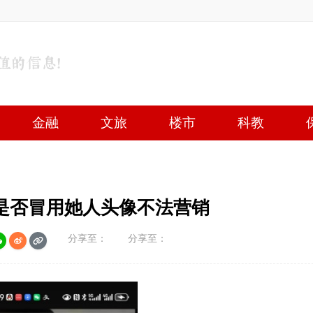
金融
文旅
楼市
科教
是否冒用她人头像不法营销
分享至：
分享至：