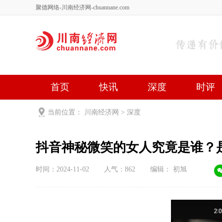
聚德网络-川南经济网-chuannane.com
首页
快讯
深度
时评
健康
文艺
关于我们
当前位置：
川南经济网
>
深度
抖音神秘微笑的女人究竟是谁？
时间：2024-11-02
人气：
862
编辑： 初旭