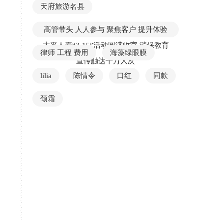
天府旅游名县
高管带头 人人参与 聚焦客户 提升体验
太平人寿“3·15”活动圆满收官 消保教育
律师 工程 费用
海藻绿眼膜
宣传触达千万人次
lilia
陈情令
口红
同款
颈霜