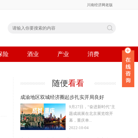
川南经济网老版
保险
酒业
产业
消费
随便
看看
成渝地区双城经济圈起步扎实开局良好
9月27日，“奋进新时代”主
题成就展在北京展览馆开
幕，重庆单...
2022-10-04