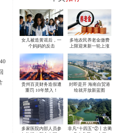
女儿被造黄谣后，一
多地农民养老金缴费
个妈妈的反击
上限迎来新一轮上涨
40
回
片
贵州百灵财务造假遭
封即是开 海南自贸港
重罚 10年禁入！
绘就开放新蓝图
多家医院内部人员参
非凡“十四五”②丨古蔺