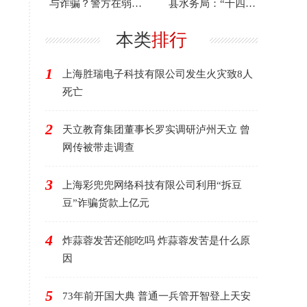
与诈骗？警方在弱电
县水务局：“十四
井里发现神秘“黑匣
五”期间水利项目累计
子”
投
本类
排行
1
上海胜瑞电子科技有限公司发生火灾致8人
死亡
2
天立教育集团董事长罗实调研泸州天立 曾
网传被带走调查
3
上海彩兜兜网络科技有限公司利用“拆豆
豆”诈骗货款上亿元
4
炸蒜蓉发苦还能吃吗 炸蒜蓉发苦是什么原
因
5
73年前开国大典 普通一兵管开智登上天安