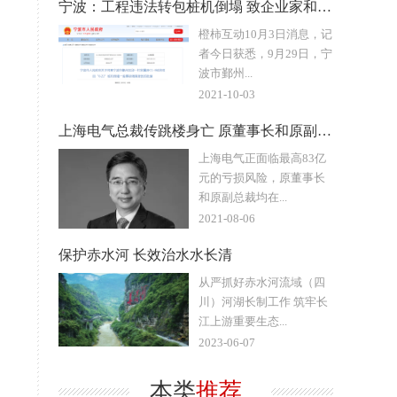
宁波：工程违法转包桩机倒塌 致企业家和海归女儿被砸身亡
橙柿互动10月3日消息，记
者今日获悉，9月29日，宁
波市鄞州...
2021-10-03
上海电气总裁传跳楼身亡 原董事长和原副总裁均接受调查
上海电气正面临最高83亿
元的亏损风险，原董事长
和原副总裁均在...
2021-08-06
保护赤水河 长效治水水长清
从严抓好赤水河流域（四
川）河湖长制工作 筑牢长
江上游重要生态...
2023-06-07
本类
推荐