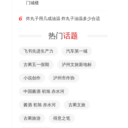
门城楼
6
炸丸子用几成油温 炸丸子油温多少合适
热门
话题
飞书先进生产力
汽车第一城
古蔺五一假期
泸州文旅新地标
小说创作
泸州市作协
中国酱酒 初旭 赤水河
酱酒 初旭 赤水河
古蔺文旅
古蔺旅游
得意之笔