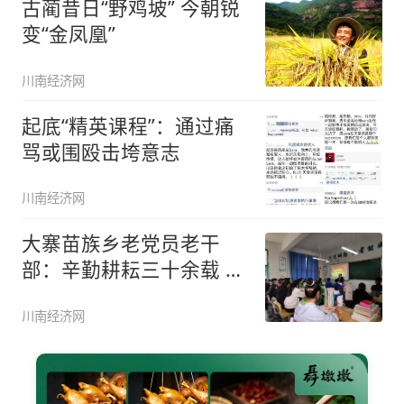
古蔺昔日“野鸡坡” 今朝锐
变“金凤凰”
川南经济网
起底“精英课程”：通过痛
骂或围殴击垮意志
川南经济网
大寨苗族乡老党员老干
部：辛勤耕耘三十余载 一
片真心献
川南经济网