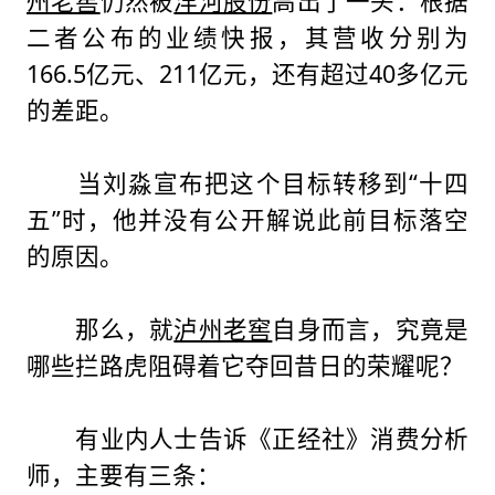
州老窖
仍然被
洋河股份
高出了一头：根据
二者公布的业绩快报，其营收分别为
166.5亿元、211亿元，还有超过40多亿元
的差距。
当刘淼宣布把这个目标转移到“十四
五”时，他并没有公开解说此前目标落空
的原因。
那么，就
泸州老窖
自身而言，究竟是
哪些拦路虎阻碍着它夺回昔日的荣耀呢？
有业内人士告诉《正经社》消费分析
师，主要有三条：