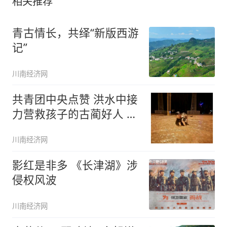
相关推荐
青古情长，共绎“新版西游
记”
川南经济网
共青团中央点赞 洪水中接
力营救孩子的古蔺好人 获
得
川南经济网
影红是非多 《长津湖》涉
侵权风波
川南经济网