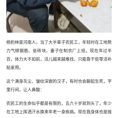
杨豹林是河南人，当了大半辈子农民工，年轻时在工地熬
力气绑钢筋、垒砖块，妻子在制衣厂上班。现在年过半
百，体力大不如前，活儿越来越难找，只能靠干些零活补
贴家用。
这个满身灰尘、皱纹深嵌的汉子，有时也会聊起生死，字
里行间，让人鼻酸：
农民工的生命似乎都是有限的，五六十岁就到头了，年少
在工地上挥洒汗水换来年老一身疾病。现在我身体也是摇