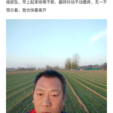
摇欲坠，早上起来咳嗽不断、搬砖时动不动腰疼，无一不
预示着，我也快要离开