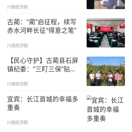
川南经济网
古蔺：“蔺”启征程，续写
赤水河畔长征“得意之笔”
川南经济网
【民心守护】古蔺县石屏
镇纪委：“三盯三保”贴身
监督
川南经济网
宜宾：长江首城的幸福多
重奏
川南经济网