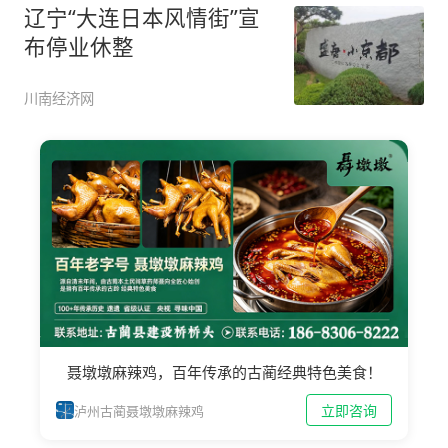
辽宁“大连日本风情街”宣
布停业休整
川南经济网
聂墩墩麻辣鸡，百年传承的古蔺经典特色美食！
立即咨询
泸州古蔺聂墩墩麻辣鸡