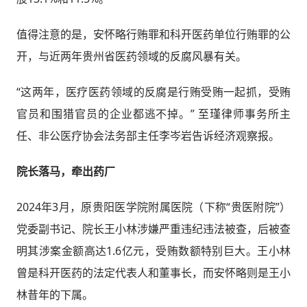
值得注意的是，安怀略行贿罪和科开医药单位行贿罪的公
开，与近两年贵州省医药领域的反腐风暴有关。
“这两年，医疗医药领域的反腐是行贿受贿一起抓，受贿
官员和围猎官员的企业都逃不掉。” 至瑾律师事务所主
任、非公医疗协会法务部主任李岑岩告诉经济观察报。
院长落马，牵出药厂
2024年3月，原贵阳医学院附属医院（下称“贵医附院”）
党委副书记、院长王小林涉嫌严重违纪违法被查，后被查
明其涉案金额高达1.6亿元，受贿数额特别巨大。王小林
曾是科开医药的法定代表人和董事长，而安怀略则是王小
林昔年的下属。