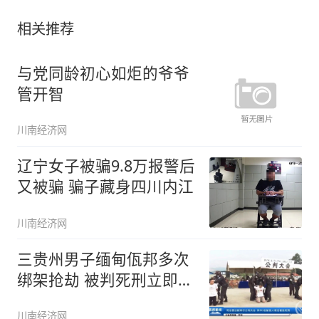
相关推荐
与党同龄初心如炬的爷爷
管开智
川南经济网
辽宁女子被骗9.8万报警后
又被骗 骗子藏身四川内江
川南经济网
三贵州男子缅甸佤邦多次
绑架抢劫 被判死刑立即执
行(图
川南经济网