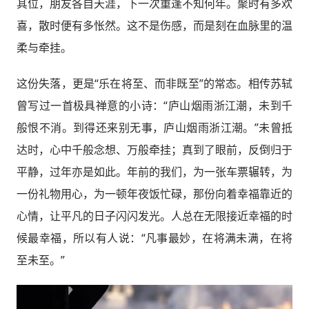
其位，朋友各自天涯，下一次重逢不知何年。聚时有多欢
喜，散时便有多怅然。这不是伤感，而是刻在血脉里的温
柔与牵挂。
这份失落，更是“乐在将至、而非既至”的常态。相传苏轼
曾写过一首极具禅意的小诗：“庐山烟雨浙江潮，未到千
般恨不消。到得还来别无事，庐山烟雨浙江潮。”未曾抵
达时，心中千般念想、万般牵挂；真到了眼前，反倒归于
平静，过年亦是如此。年前的我们，为一张车票辗转，为
一份礼物用心，为一顿年夜饭忙碌，那份向着幸福靠近的
心情，让平凡的日子闪闪发光。人总在无限接近幸福的时
候最幸福，所以有人说：“凡事最妙，在将满未满，在将
至未至。”