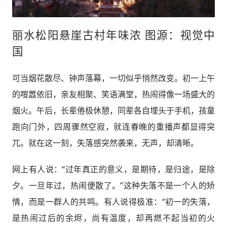
丽水松阳悬崖古村年味浓 图源：视觉中
国
可当烟花散尽、钟声落幕，一切似乎悄然改变。初一上午
的喧嚣依旧，亲友相聚、笑语满堂，热闹得像一场盛大的
烟火。午后，长辈倦极休憩，同辈各自埋头于手机，孩童
跑向门外，四周骤然空寂，就连春晚的重播声都显得突
兀。就在这一刻，失落感突然袭来，无声，却清晰。
网上有人说：“过年真正的意义，是期待，是归途，是除
夕。一旦年过，热闹便散了。”这种失落不是一个人的矫
情，而是一群人的共鸣。有人说得极准：“初一的失落，
是热闹过后的余烬，尚有温度，却再燃不起当初的火