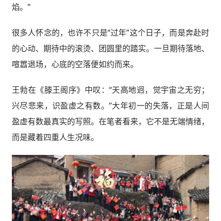
焰。”
很多人怀念的，也许不只是“过年”这个日子，而是奔赴时
的心动、期待中的滚烫、团圆里的踏实。一旦期待落地、
喧嚣退场，心底的空落便如约而来。
王勃在《滕王阁序》中叹：“天高地迥，觉宇宙之无穷；
兴尽悲来，识盈虚之有数。”大年初一的失落，正是人间
盈虚有数最真实的写照。在笔者看来，它不是无端情绪，
而是藏着四重人生况味。