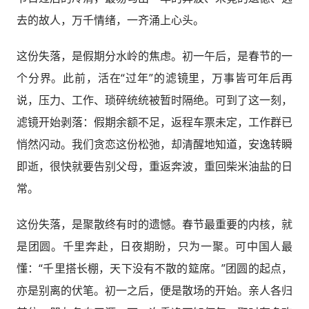
去的故人，万千情绪，一齐涌上心头。
这份失落，是假期分水岭的焦虑。初一午后，是春节的一
个分界。此前，活在“过年”的滤镜里，万事皆可年后再
说，压力、工作、琐碎统统被暂时隔绝。可到了这一刻，
滤镜开始剥落：假期余额不足，返程车票未定，工作群已
悄然闪动。我们贪恋这份松弛，却清醒地知道，安逸转瞬
即逝，很快就要告别父母，重返奔波，重回柴米油盐的日
常。
这份失落，是聚散终有时的遗憾。春节最重要的内核，就
是团圆。千里奔赴，日夜期盼，只为一聚。可中国人最
懂：“千里搭长棚，天下没有不散的筵席。”团圆的起点，
亦是别离的伏笔。初一之后，便是散场的开始。亲人各归