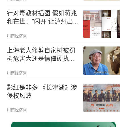
针对毒教材插图 假如蒋兆
和在世：“闪开 让泸州出
战！
川南经济网
上海老人修剪自家树被罚
树危害大还是情僵硬执法
危害
川南经济网
影红是非多 《长津湖》涉
侵权风波
川南经济网