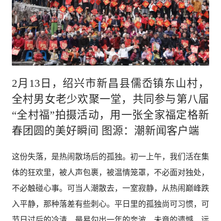
2月13日，绍兴市新昌县儒岙镇东山村，
全村男女老少欢聚一堂，共同参与第八届
“全村福”拍摄活动，用一张全家福定格新
春团圆的美好瞬间 图源：潮新闻客户端
这份失落，是热闹散场后的孤独。初一上午，我们活在集
体的狂欢里，被人声包裹，被温情笼罩，不必面对独处，
不必触碰心事。可当人潮散去，一室寂静，从热闹巅峰跌
入平静，那种落差有些刺心。平日里的孤独尚可习惯，可
节日过后的冷清，最易勾出一年的奔波、未竟的遗憾、远