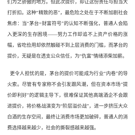
们为之骄傲的地方。但此次提价，却让这份责任与担当大
打折扣。这种“精致的恶”，最危险之处在于不断加剧社会
焦虑：当“茅台=财富符号”的认知不断强化，普通人会陷
入更深的生存困境——努力工作却追不上资产价格的涨
幅，省吃俭用却依然触碰不到上层消费的门槛，而茅台的
提价，无疑是在透支公众信任，为“仇富”情绪添柴加薪。
更令人担忧的是，茅台的提价可能成为行业“内卷”的导
火索。尽管有专家称不会引发跟风潮，但在资本市场“提
价即利好”的逻辑主导下，很难保证其他高端酒企不会跟
进提价，将价格战演变为“阶层溢价战”，进一步挤压大众
白酒的生存空间，最终让消费市场更加破碎，普通人的消
费选择越来越少，社会的撕裂感越来越强。