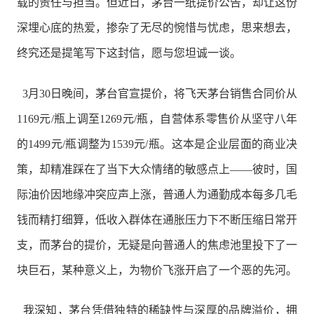
载的责任与担当。但近日，茅台一纸提价公告，却让这份
深埋心底的热爱，掺杂了无尽的惋惜与忧虑，思来想去，
终究还是提笔写下这封信，愿与您坦诚一谈。
3月30日晚间，茅台官宣提价，将飞天茅台销售合同价从
1169元/瓶上调至1269元/瓶，自营体系零售价从坚守八年
的1499元/瓶调整为1539元/瓶。这本是企业层面的商业决
策，却精准踩在了当下大众情绪的敏感点上——彼时，国
际油价因地缘冲突应声上涨，普通人为通勤成本每多几毛
钱而精打细算，低收入群体在通胀压力下不断压缩日常开
支，而茅台的提价，无疑是向普通人的焦虑池里投下了一
块巨石，某种意义上，为物价飞涨开启了一个恶的先河。
我深知，茅台凭借独特的稀缺性与深厚的品牌溢价，拥