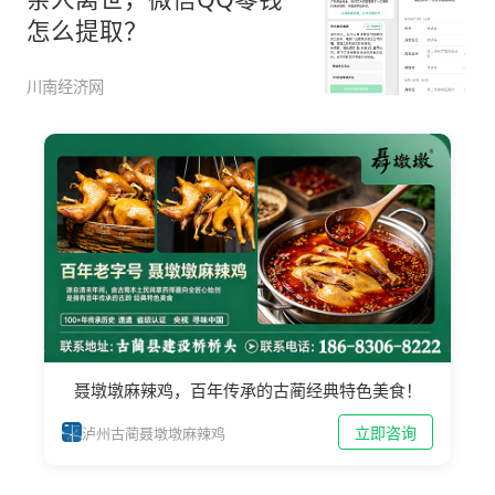
怎么提取？
川南经济网
聂墩墩麻辣鸡，百年传承的古蔺经典特色美食！
立即咨询
泸州古蔺聂墩墩麻辣鸡