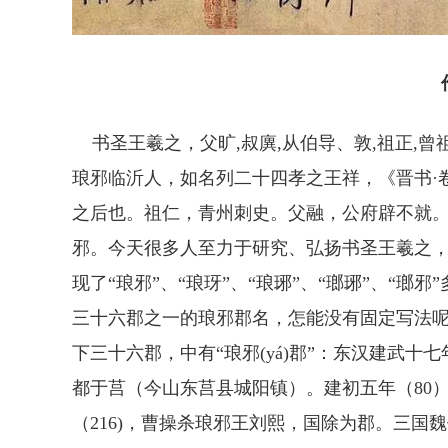
书圣王羲之，父旷,叔廙,从伯导、敦,祖正,
琅邪临沂人，如名列二十四孝之王祥，《晋书·
之后也。祖仁，青州刺史。父融，公府辟不就。”
邪。今天很多人至力于研究、弘扬书圣王羲之，
现了“琅邪”、“琅玡”、“琅琊”、“瑯琊”、“
三十六郡之一的琅邪郡名，怎能没有固定写法
下三十六郡，中有“琅邪(yá)郡”：东汉建武十
都于莒（今山东莒县城阳镇）。建初五年（80
（216)，曹操杀琅邪王刘熙，国除为郡。三国