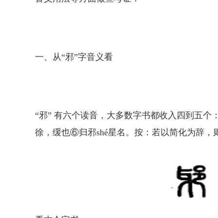
一、从“邪”字音义看
“邪” 有六个读音，大多数字书都收入四到五个：①y
徐，缓也⑥归邪shé星名。按：若以简化为辞，则