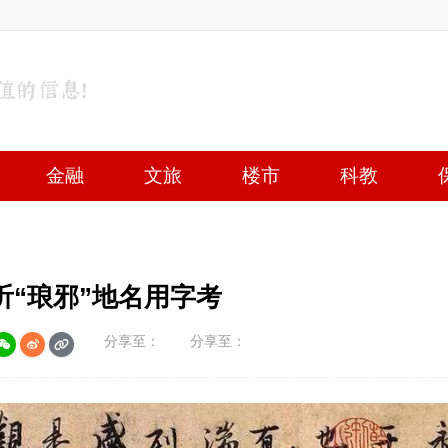
金融
文旅
楼市
科教
沂“琅邪”地名用字考
分享至：
分享至：