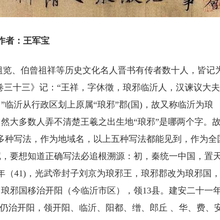
作者：王军宝
曾祖览、伯曾祖祥等历史文化名人晋书有传者数十人，皆记
卷三十三》记：“王祥，字休徵，琅邪临沂人，汉谏议大
临沂从行政区划上原属“琅邪”郡(国)，故又称临沂为琅
然大多数人弄不清楚王羲之出生地“琅邪”是哪两个字。
瑯邪”多种写法，作为地域名，以上五种写法都能见到，作为全
呢，要想知道正确写法必追根溯源：初，秦统一中国，置
七年（41)，光武帝封子刘京为琅邪王，琅邪郡改为琅邪国
）琅邪国移治开阳（今临沂市区），领13县。建安二十一
魏仍治开阳，领开阳、临沂、阳都、缯、郎丘 、华、费、