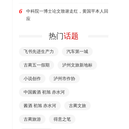
6
中科院一博士论文致谢走红，黄国平本人回
应
热门
话题
飞书先进生产力
汽车第一城
古蔺五一假期
泸州文旅新地标
。
小说创作
泸州市作协
中国酱酒 初旭 赤水河
酱酒 初旭 赤水河
古蔺文旅
古蔺旅游
得意之笔