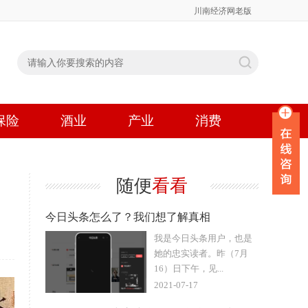
川南经济网老版
保险
酒业
产业
消费
随便
看看
今日头条怎么了？我们想了解真相
我是今日头条用户，也是
她的忠实读者。昨（7月
16）日下午，见...
2021-07-17