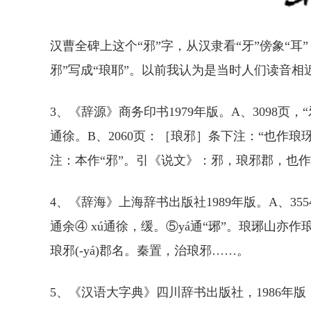
汉曹全碑上这个“邪”字，从汉隶看“牙”傍象“耳
邪”写成“琅耶”。以前我认为是当时人们读音相
3、《辞源》商务印书1979年版。A、3098页，“
通徐。B、2060页：［琅邪］条下注：“也作琅玡
注：本作“邪”。引《说文》：邪，琅邪郡，也作“
4、《辞海》上海辞书出版社1989年版。A、355
通余④ xú通徐，缓。⑤yá通“琊”。琅琊山亦作琅
琅邪(-yá)郡名。秦置，治琅邪……。
5、《汉语大字典》四川辞书出版社，1986年版，