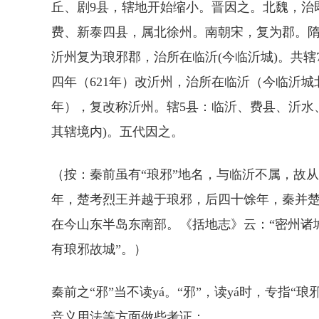
丘、剧9县，辖地开始缩小。晋因之。北魏，治
费、新泰四县，属北徐州。南朝宋，复为郡。隋开
沂州复为琅邪郡，治所在临沂(今临沂城)。共
四年（621年）改沂州，治所在临沂（今临沂城北
年），复改称沂州。辖5县：临沂、费县、沂水、
其辖境内)。五代因之。
（按：秦前虽有“琅邪”地名，与临沂不属，故从
年，楚考烈王并越于琅邪，后四十馀年，秦并楚
在今山东半岛东南部。《括地志》云：“密州诸
有琅邪故城”。）
秦前之“邪”当不读yá。“邪”，读yá时，专指“
音义用法等方面做些考证：