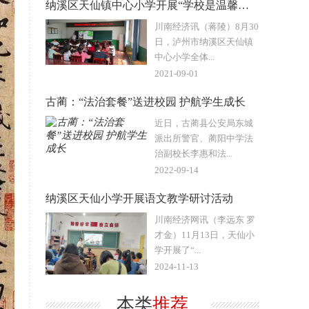
纳溪区天仙镇中心小学开展“学校是温馨的家”专题讲座活动
川南经济讯（蒋陵）8月30
日，泸州市纳溪区天仙镇
中心小学全体...
2021-09-01
古蔺：“法治套餐”送进校园 护航学生成长
近日，古蔺县公安局东城
派出所警官、蔺阳中学法
治副校长李惠和法...
2022-09-14
纳溪区天仙小学开展语文教学研讨活动
川南经济网讯（李远东 罗
才金）11月13日，天仙小
学开展了“...
2024-11-13
本类
推荐