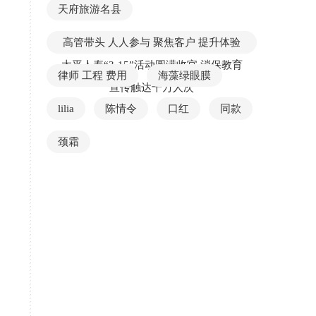
天府旅游名县
高管带头 人人参与 聚焦客户 提升体验
太平人寿“3·15”活动圆满收官 消保教育
律师 工程 费用
海藻绿眼膜
宣传触达千万人次
lilia
陈情令
口红
同款
颈霜