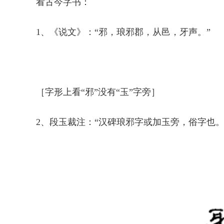
看古今字书：
1、《说文》：“邪，琅邪郡，从邑，牙声。”
［字形上看“邪”没有“玉”字旁］
2、段玉裁注：“汉碑琅邪字或加玉旁，俗字也