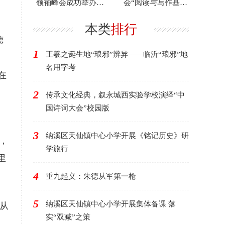
领袖峰会成功举办，
会“阅读与写作基
以“科技驱动可持
地”落户二郎大村中学
，
续”赋能
本类
排行
德
1
王羲之诞生地“琅邪”辨异——临沂“琅邪”地
名用字考
在
2
传承文化经典，叙永城西实验学校演绎“中
国诗词大会”校园版
3
纳溪区天仙镇中心小学开展《铭记历史》研
，
学旅行
里
4
重九起义：朱德从军第一枪
5
纳溪区天仙镇中心小学开展集体备课 落
面从
实“双减”之策