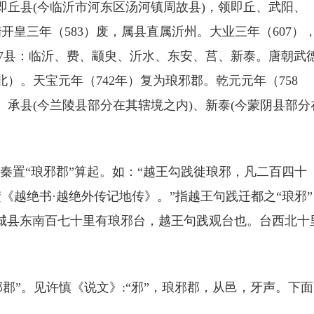
即丘县(今临沂市河东区汤河镇周故县)，领即丘、武阳、
皇三年（583）废，属县直属沂州。大业三年（607）
辖7县：临沂、费、颛臾、沂水、东安、莒、新泰。唐朝武
）。天宝元年（742年）复为琅邪郡。乾元元年（758
承县(今兰陵县部分在其辖境之内)、新泰(今蒙阴县部分
秦置“琅邪郡”算起。如：“越王勾践徙琅邪，凡二百四十
《越绝书·越绝外传记地传》。”指越王句践迁都之“琅邪”
城县东南百七十里有琅邪台，越王句践观台也。台西北十
琅邪郡”。见许慎《说文》:“邪”，琅邪郡，从邑，牙声。下