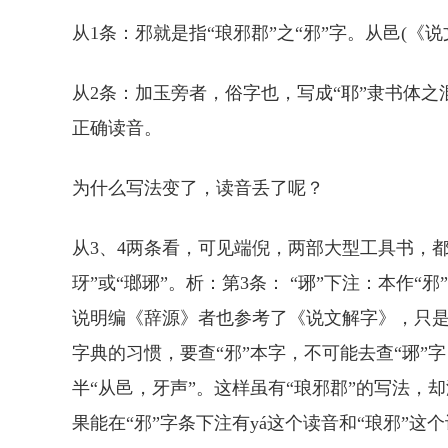
从1条：邪就是指“琅邪郡”之“邪”字。从邑(《
从2条：加玉旁者，俗字也，写成“耶”隶书体之混用
正确读音。
为什么写法变了，读音丢了呢？
从3、4两条看，可见端倪，两部大型工具书，都误把
玡”或“瑯琊”。析：第3条： “琊”下注：本作“
说明编《辞源》者也参考了《说文解字》，只是
字典的习惯，要查“邪”本字，不可能去查“琊”
半“从邑，牙声”。这样虽有“琅邪郡”的写法，却
果能在“邪”字条下注有yá这个读音和“琅邪”这