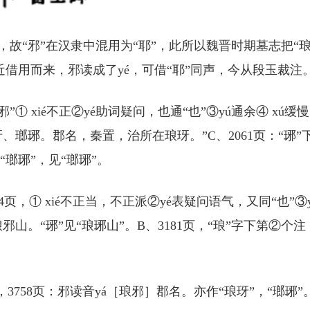
”，故“邪”在汉隶中混用为“耶”，此所以魏晋时期墓志把“
近借用而来，邪读成了yé，可借“耶”同声，今从段玉裁注
邪”① xié不正②yé助词疑问，也通“也”③yú通余④ xú缓
、瑯琊。郡名，秦置，治所在琅玡。”C、2061页：“琊”
瑯琊”，见“瑯琊”。
4页，① xié不正当，不正派②yé表疑问语气，又同“也”③y
邪山。“琊”见“琅琊山”。B、3181页，“琅”字下第②个注
3758页：邪读音yá［琅邪］郡名。亦作“琅玡”，“瑯琊”