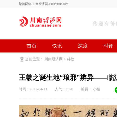
聚德网络-川南经济网-chuannane.com
首页
快讯
深度
时评
健康
文艺
关于我们
当前位置：
川南经济网
>
科教
王羲之诞生地“琅邪”辨异——临
时间：2021-04-13
人气：
1570
编辑： 小编