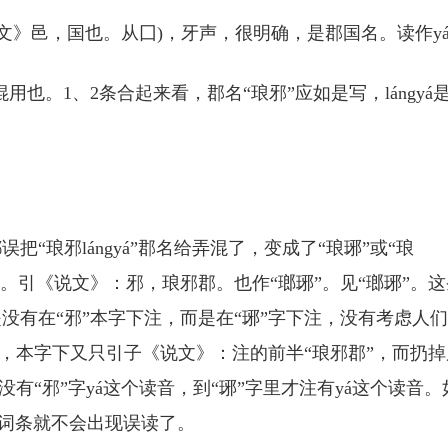
说文》邑，国也。从囗)，牙声，很明确，是郡国名。读作y
也。1、2条合起来看，郡名“琅邪”应如是写，lángyá
“琅邪lángyá”郡名给弄混了，变成了“琅琊”或“琅
邪”。引《说文》：邪，琅邪郡。也作“瑯琊”。见“瑯琊”。
没有在“邪”本字下注，而是在“琊”字下注，没有考虑人
字，本字下又只引子《说文》：注的前半“琅邪郡”，而扔掉
没有“邪”字yá这个读音，到“琊”字里才注有yá这个读音。
个词条就不会出现误读了。