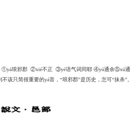
á琅邪郡 ②xié不正 ③yé语气词同耶 ④yú通余⑤xú通
不该只简很重要的yá音，“琅邪郡”是历史，怎可“抹杀”