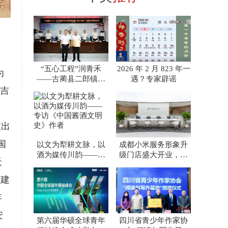
“五心工程”润青禾
2026 年 2 月 823 年一
为
——古蔺县二郎镇关
遇？专家辟谣
工委工作纪实
夫吉
故出
国
以文为犁耕文脉，以
成都小米服务形象升
酒为媒传川韵——专
级门店盛大开业，沉
天
访《中国酱酒文明
浸式互动体验与服务
史》作者
权益引
，建
年
安
第六届华硕全球青年
四川省青少年作家协