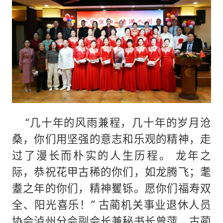
“几十年的风雨兼程，几十年的岁月沧
桑，你们用坚强的意志和乐观的精神，走
过了漫长而朴实的人生历程。 龙年之
际，恭祝花甲古稀的你们，如龙腾飞；耄
耋之年的你们，精神矍铄。愿你们福寿双
全、阳光喜乐！” 古蔺机关事业退休人员
协会泸州分会副会长兼秘书长曾萍、古蔺