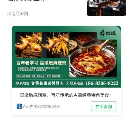
川南经济网
聂墩墩麻辣鸡，百年传承的古蔺经典特色美食！
立即咨询
泸州古蔺聂墩墩麻辣鸡