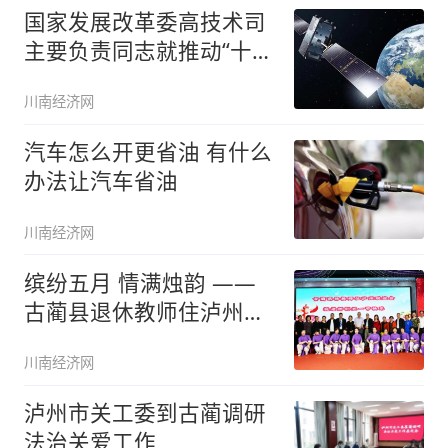
国家发展改革委高技术司
主要负责同志就推动“十四
五”北
川南经济网
汽车怎么开更省油 有什么
办法让汽车省油
川南经济网
缤纷五月 情满烛韵 ——
古蔺县退休教师住泸州联
谊会庆
川南经济网
泸州市关工委到古蔺调研
法治关爱工作