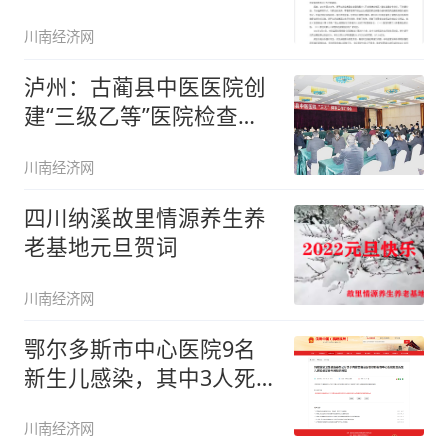
川南经济网
泸州：古蔺县中医医院创
建“三级乙等”医院检查评
审
川南经济网
四川纳溪故里情源养生养
老基地元旦贺词
川南经济网
鄂尔多斯市中心医院9名
新生儿感染，其中3人死
亡
川南经济网