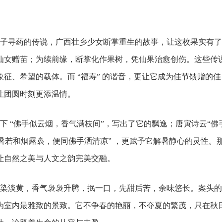
子寻药的传说，广西壮乡少女断掌重生的故事，让这枚果实有了
仙女赠苗；为续前缘，断掌化作果树，凭仙果治愈创伤。这些传
征、希望的载体。而 “福寿” 的谐音，更让它成为佳节馈赠的佳
让团圆时刻更添温情。
 “佛手似云烟，香气满枝间”，写出了它的飘逸；唐寅诗云“佛
烦暑若和烟露裛，便同佛手洒清凉” ，更赋予它解暑静心的灵性。
让自然之美与人文之韵完美交融。
染淡黄，香气袅袅升腾，抿一口，先甜后苦，余味悠长。案头的
为室内最雅致的景致。它不争春的艳丽，不夺夏的繁茂，只在秋