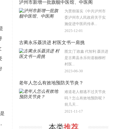
​泸州市新增一批旗舰中医馆、中医阁
为贯彻落实《中共泸州市
委泸州市人民政府关于实
施促进中医药传承...
是
2025-12-01
寻
古蔺永乐聂洪进 村医文书一肩挑
文
图文|丁政鑫 代智利 聂洪进
是古蔺县永乐街道杨柳村
受
村医...
好
2023-06-30
老年人怎么有效地预防关节炎？
难道老人都逃不过关节炎
吗？怎么有效地预防呢？
前几天...
2021-11-17
是
，
本类
推荐