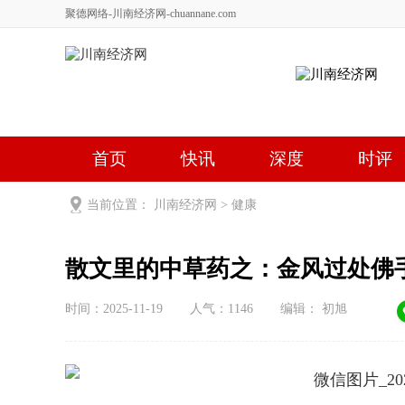
聚德网络-川南经济网-chuannane.com
首页
快讯
深度
时评
健康
文艺
关于我们
当前位置：
川南经济网
>
健康
散文里的中草药之：金风过处佛
时间：2025-11-19
人气：
1146
编辑： 初旭