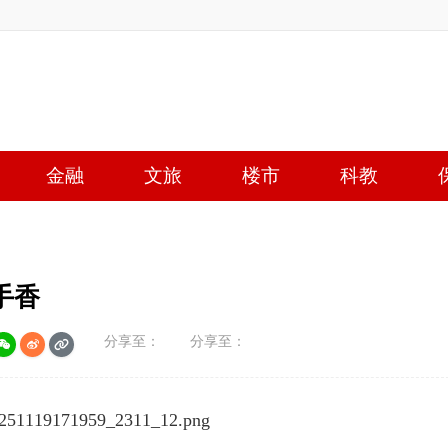
金融
文旅
楼市
科教
手香
分享至：
分享至：