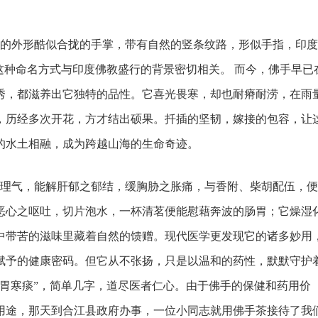
的外形酷似合拢的手掌，带有自然的竖条纹路，形似手指，印度
这种命名方式与印度佛教盛行的背景密切相关。 ‌而今，佛手早已
秀，都滋养出它独特的品性。它喜光畏寒，却也耐瘠耐涝，在雨
，历经多次开花，方才结出硕果。扦插的坚韧，嫁接的包容，让
的水土相融，成为跨越山海的生命奇迹。
理气，能解肝郁之郁结，缓胸胁之胀痛，与香附、柴胡配伍，便
恶心之呕吐，切片泡水，一杯清茗便能慰藉奔波的肠胃；它燥湿
中带苦的滋味里藏着自然的馈赠。现代医学更发现它的诸多妙用
赋予的健康密码。但它从不张扬，只是以温和的药性，默默守护
胃寒痰”，简单几字，道尽医者仁心。由于佛手的保健和药用价
用途，那天到合江县政府办事，一位小同志就用佛手茶接待了我