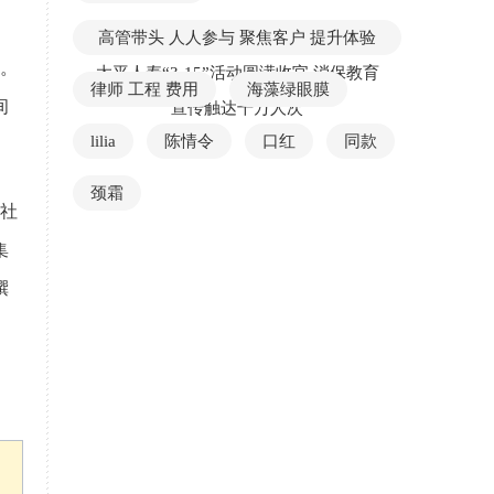
高管带头 人人参与 聚焦客户 提升体验
。
太平人寿“3·15”活动圆满收官 消保教育
律师 工程 费用
海藻绿眼膜
间
宣传触达千万人次
lilia
陈情令
口红
同款
颈霜
社
集
撰