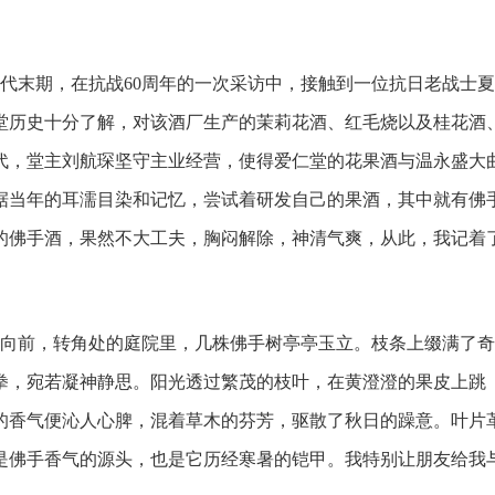
代末期，在抗战60周年的一次采访中，接触到一位抗日老战士
仁堂历史十分了解，对该酒厂生产的茉莉花酒、红毛烧以及桂花酒
年代，堂主刘航琛坚守主业经营，使得爱仁堂的花果酒与温永盛大
据当年的耳濡目染和记忆，尝试着研发自己的果酒，其中就有佛
的佛手酒，果然不大工夫，胸闷解除，神清气爽，从此，我记着
向前，转角处的庭院里，几株佛手树亭亭玉立。枝条上缀满了奇
拳，宛若凝神静思。阳光透过繁茂的枝叶，在黄澄澄的果皮上跳
的香气便沁人心脾，混着草木的芬芳，驱散了秋日的躁意。叶片
是佛手香气的源头，也是它历经寒暑的铠甲。我特别让朋友给我