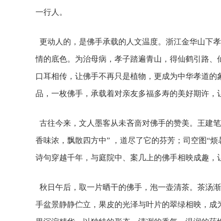
一行人。
更动人的，是佛手承载的人文温度。浙江金华山下孝
情的底色。为治母病，孝子踏遍青山，得仙鹤引路、
口耳相传，让佛手不再只是植物，更成为中华孝道的象
品，一枚佛手，承载着对亲友多福多寿的美好期许，
古往今来，文人墨客从未吝啬对佛手的赞美。王建笔下
香味浓，飘散四方中” ，道尽了它的芬芳；司空图“
诗句穿越千年，与庭院中、案几上的佛手相映成趣，
秋日午后，取一片晒干的佛手，泡一壶清茶。茶汤渐
手盆景静静伫立，果皮的光泽与叶片的翠绿相映，成