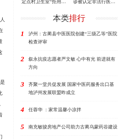
定点村卫生室“拒用医
诊被认定非法行医，
保”专项治理工作
罚款5万？！
本类
排行
人
在
1
泸州：古蔺县中医医院创建“三级乙等”医院
量
检查评审
这
2
叙永抗疫志愿者严文敏 心中有光 前进就有
方向
是
3
齐聚一堂共促发展 国家中医药服务出口基
地泸州发展联盟昨成立
化
，
4
任蓉华 ：家常温馨小凉拌
着
5
南充敏骏房地产公司助力古蔺乌蒙药谷建设
们