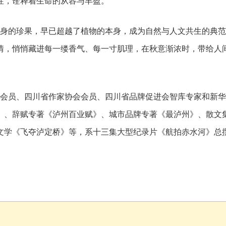
性，诠释着生命的从容与丰盈。
身的珍果，早已超越了植物的本身，成为自然与人文共生的典范
情，悄悄藏进每一缕香气、每一寸肌理，在秋意渐浓时，带给人
会员、四川省作家协会会员、四川省品牌促进会智库专家和新华
》、辞赋专著《泸州百业赋》、城市品牌专著《最泸州》、散文
文学《飞夺泸定桥》等，系十三集大型纪录片《航拍赤水河》总