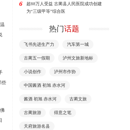
6
超88万人受益 古蔺县人民医院成功创建
为“三级甲等”综合医
温
热门
话题
说
飞书先进生产力
汽车第一城
古蔺五一假期
泸州文旅新地标
小说创作
泸州市作协
手
那些
中国酱酒 初旭 赤水河
酱酒 初旭 赤水河
古蔺文旅
佛
古蔺旅游
得意之笔
日
天府旅游名县