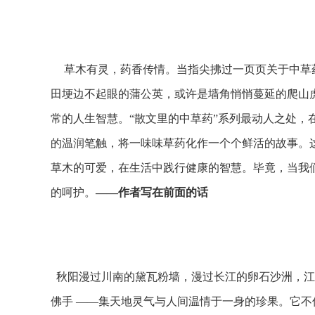
草木有灵，药香传情。当指尖拂过一页页关于中草
田埂边不起眼的蒲公英，或许是墙角悄悄蔓延的爬山
常的人生智慧。“散文里的中草药”系列最动人之处，
的温润笔触，将一味味草药化作一个个鲜活的故事。
草木的可爱，在生活中践行健康的智慧。毕竟，当我
的呵护。
——作者写在前面的话
秋阳漫过川南的黛瓦粉墙，漫过长江的卵石沙洲，江
佛手 ——集天地灵气与人间温情于一身的珍果。它