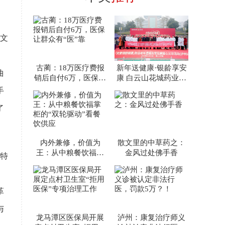
夏文
、
古蔺：18万医疗费报
新年送健康·银龄享安
曲
销后自付6万，医保让
康 白云山花城药业聚
群众有“医”靠
焦老年虚弱公益行动
手
走
了
内外兼修，价值为
散文里的中草药之：
王：从中粮餐饮福掌
金风过处佛手香
特
柜的“双轮驱动”看餐
饮供应
革
与
龙马潭区医保局开展
泸州：康复治疗师义