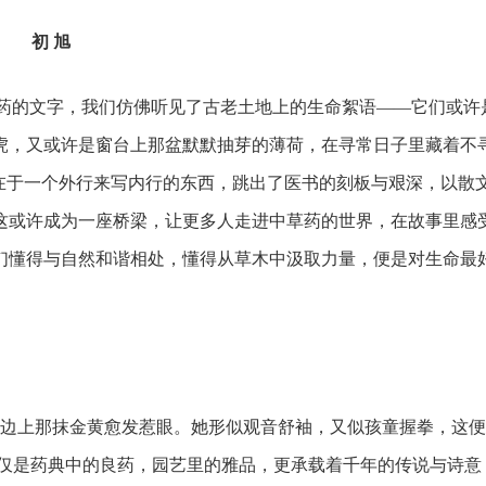
初 旭
药的文字，我们仿佛听见了古老土地上的生命絮语——它们或许
虎，又或许是窗台上那盆默默抽芽的薄荷，在寻常日子里藏着不
在于一个外行来写内行的东西，跳出了医书的刻板与艰深，以散
这或许成为一座桥梁，让更多人走进中草药的世界，在故事里感
们懂得与自然和谐相处，懂得从草木中汲取力量，便是对生命最
边上那抹金黄愈发惹眼。她形似观音舒袖，又似孩童握拳，这便
不仅是药典中的良药，园艺里的雅品，更承载着千年的传说与诗意