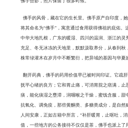
佛手合影，照片保留了很多时候。
佛手的风骨，藏在它的生长里。佛手原产自印度，她
将其命名为“佛手”，寓意通过食用获得佛祖的庇佑。
中华大地扎根，广东的暖湿、四川的温润、浙江的灵
充足、冬无冰冻的天地里，默默汲取养分，从春到秋
株常绿灌木在岁月中不断繁衍，把异域的基因与华夏
翻开药典，佛手的药用价值早已被时间印证。它疏肝
抚平心绪的良方；它和胃止痛，可消胃脘之痞满，止
痰，能化痰湿之壅滞，润咽喉之干燥，蜜饯含服，甜
抗氧化、调免疫，那些黄酮类、多糖类成分，是自然
人间安康，正如古籍中所言，“补肝暖胃，止呕吐，消
值，一些地方的公务接待不仅仅是茶，佛手也派上了