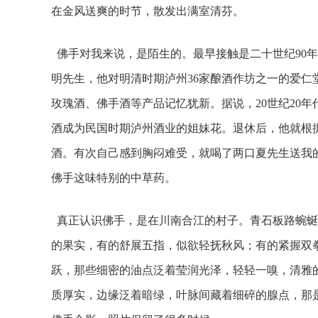
在金风送爽的时节，散发出满室清芬。
佛手对我来说，是陌生的。最早接触是二十世纪90年
明先生，他对明清时期泸州36家酿酒作坊之一的爱
玫瑰酒、佛手酒等产品记忆犹新。据说，20世纪20
酒成为民国时期泸州酒业的姐妹花。退休后，他就根
酒。有次自己感到胸闷难受，就喝了两口夏先生送我
佛手这味特别的中草药。
真正认识佛手，是在川南合江的村子。青石板路蜿蜒
的果实，有的舒展五指，似欲轻抚秋风；有的紧握双
跃，那些细密的油点泛着莹润光泽，轻轻一嗅，清雅
质厚实，边缘泛着暗绿，叶脉间藏着细碎的腺点，那