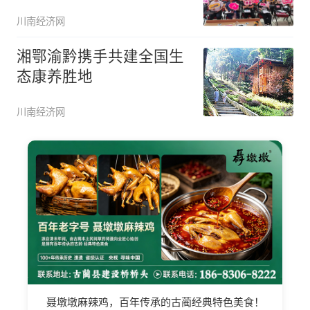
满成功
川南经济网
湘鄂渝黔携手共建全国生
态康养胜地
川南经济网
聂墩墩麻辣鸡，百年传承的古蔺经典特色美食！