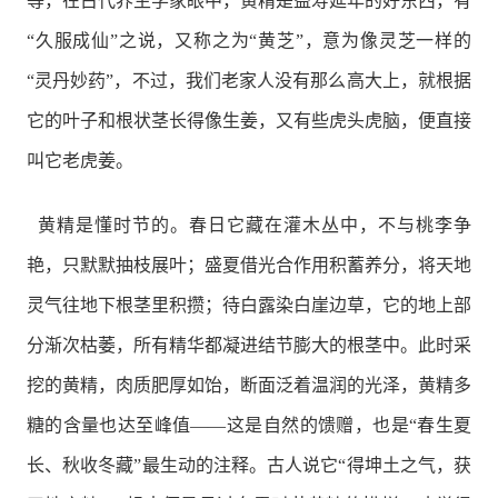
等，在古代养生学家眼中，黄精是益寿延年的好东西，有
“久服成仙”之说，又称之为“黄芝”，意为像灵芝一样的
“灵丹妙药”，不过，我们老家人没有那么高大上，就根据
它的叶子和根状茎长得像生姜，又有些虎头虎脑，便直接
叫它老虎姜。
黄精是懂时节的。春日它藏在灌木丛中，不与桃李争
艳，只默默抽枝展叶；盛夏借光合作用积蓄养分，将天地
灵气往地下根茎里积攒；待白露染白崖边草，它的地上部
分渐次枯萎，所有精华都凝进结节膨大的根茎中。此时采
挖的黄精，肉质肥厚如饴，断面泛着温润的光泽，黄精多
糖的含量也达至峰值——这是自然的馈赠，也是“春生夏
长、秋收冬藏”最生动的注释。古人说它“得坤土之气，获