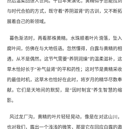
然后温柔回馈人世间。千百年来演化，黄精似乎总能找到
与时代合拍的方式，既守着“养阴滋肾”的古训，又不断拓
展着自己的新领域。
暮色渐浓时，再看那株黄精。水珠顺着叶片滑落，坠入
腐叶间，仿佛在与大地低语。忽然懂得，白露与黄精的相
遇，从不是偶然。这节气需要“养阴润燥”的温柔滋补，这
草木恰好长于“补气益肾”的平和药性；这时节是黄精采收
的最佳时机，这草木也恰好在此时，将岁月的精华尽数奉
献。它们是天地间的默契，是“因时制宜”养生智慧的缩
影。
风过龙厂沟，黄精的叶片轻轻晃动，像是在对这山川，
也对我们，露出一个浅浅的微笑，那是它在回应白露的邀