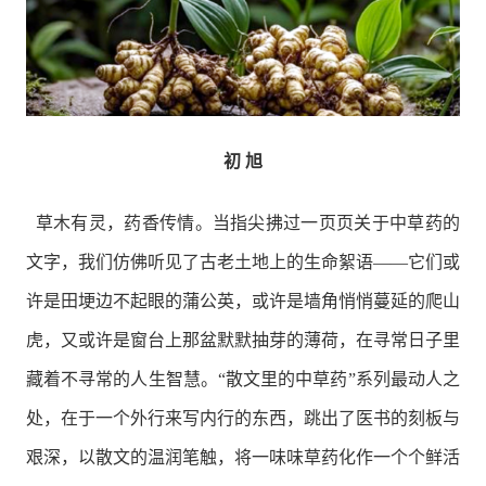
初 旭
草木有灵，药香传情。当指尖拂过一页页关于中草药的
文字，我们仿佛听见了古老土地上的生命絮语——它们或
许是田埂边不起眼的蒲公英，或许是墙角悄悄蔓延的爬山
虎，又或许是窗台上那盆默默抽芽的薄荷，在寻常日子里
藏着不寻常的人生智慧。“散文里的中草药”系列最动人之
处，在于一个外行来写内行的东西，跳出了医书的刻板与
艰深，以散文的温润笔触，将一味味草药化作一个个鲜活