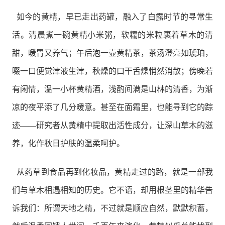
如今的黄精，早已走出药罐，融入了白露时节的寻常生
活。清晨煮一碗黄精小米粥，软糯的米粒裹着草木的清
甜，暖胃又养气；午后泡一壶黄精茶，茶汤澄亮如琥珀，
啜一口便觉津液生津，秋燥的口干舌燥悄然消散；傍晚若
有闲情，温一小杯黄精酒，浅酌间满是山林的清香，为渐
凉的夜平添了几分暖意。甚至在面霜里，也能寻到它的踪
迹——研究者从黄精中提取出活性成分，让深山草木的滋
养，化作秋日护肤的温柔呵护。
从药草到食品再到化妆品，黄精走过的路，就是一部我
们与草木相遇相知的历史。它不语，却用根茎里的精华告
诉我们：所谓天地之精，不过就是顺应自然，默默积蓄，