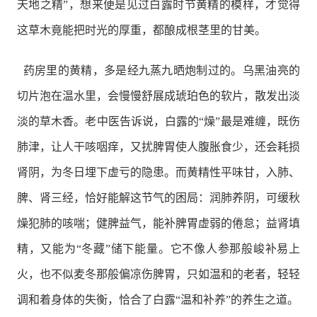
天地之精”，想来便是见过白露时节黄精的模样，才觉得
这草木竟能把时光的厚重，都酿成根茎里的甘美。
药房里的黄精，多是经九蒸九晒炮制过的。乌黑油亮的
切片泡在温水里，会慢慢舒展成琥珀色的软片，散发出淡
淡的草木香。老中医告诉说，白露的“燥”最是难缠，既伤
肺津，让人干咳咽痒，又扰脾胃使人腹胀食少，还会耗损
肾阴，为冬日埋下虚亏的隐患。而黄精性平味甘，入肺、
脾、肾三经，恰好能解这节气的困局：润肺养阴，可缓秋
燥犯肺的咳喘；健脾益气，能补脾胃虚弱的倦怠；益肾填
精，又能为“冬藏”储下能量。它不像人参那般峻补易上
火，也不似麦冬那般偏凉伤脾胃，只如温和的老者，轻轻
调和着身体的失衡，恰合了白露“温和补养”的养生之道。