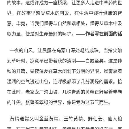
的故事。这或许成为一座桥梁，让更多人走进中草药的世
界，在故事里感受草木的可爱，在生活中践行健康的智
慧。毕竟，当我们懂得与自然和谐相处，懂得从草木中汲
取力量，便是对生命最好的呵护。
——作者写在前面的话
一夜的山风，让晨露在乌蒙山深处凝结成珠，当指尖触
到草叶时，凉意早已带着秋的清冽——白露至矣。这是仲
秋的开篇，昼夜温差在草木间划下分明的界限，晨雾裹着
湿润的空气漫过山谷，连呼吸都添了几分润燥的需求。恰
在此时，老家龙厂沟山坡，几株青碧的黄精正舒展着拳卷
的叶尖，张望着翠绿的世界，像是专为这节气而生。
黄精通常又叫金丝黄精、玉竹黄精、野仙姜、仙人粮