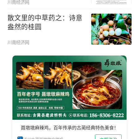
川南经济网
散文里的中草药之：诗意
盎然的桂圆
川南经济网
聂墩墩麻辣鸡，百年传承的古蔺经典特色美食！