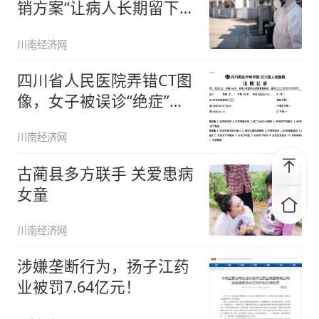
销方案“让病人长期留下来
排
川南经济网
四川省人民医院弄错CT图
像，女子被误诊“绝症”服
药3
川南经济网
古蔺县多方联手 关爱患病
女童
川南经济网
涉嫌垄断行为，扬子江药
业被罚7.64亿元！