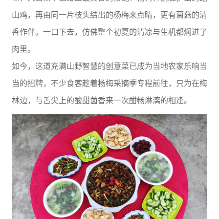
山鸡，再由同一片枝头结出的杨梅来点睛，更有菌菇的清
香作伴。一口下去，仿佛整个初夏的清凉与生机都焖进了
肉里。
如今，这道充满山野智慧的创意菜已成为当地农家乐响当
当的招牌，不少食客趁着杨梅采摘季专程前往，只为在梅
林边，与舌尖上的酸甜菌香来一次酣畅淋漓的相逢。