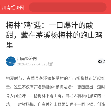
川南经济网
梅林“鸡”遇：一口爆汁的酸
甜，藏在茅溪杨梅林的跑山鸡
里
川南经济网
832
2026-05-27 04:32
·成都
初夏时节，古蔺县茅溪镇柏腊村的万亩杨梅林正泛起红
晕。这里不仅有声名远播的“杨梅姑娘”，更酝酿出一道时
令乡间至味——杨梅林下跑山鸡。当地人将林间撒欢的土
鸡，与时鲜杨梅、自家种的山野菌菇晒干一同下锅，创造