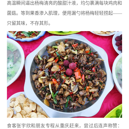
高温瞬间逼出杨梅清亮的酸甜汁液，均匀裹满每块鸡肉和
菌菇。等到果香渗入肌理，便用漏勺将杨梅轻轻捞起——
只留其味，不存其形。
食客张宇欣和朋友专程从重庆赶来，尝过后连声称赞：