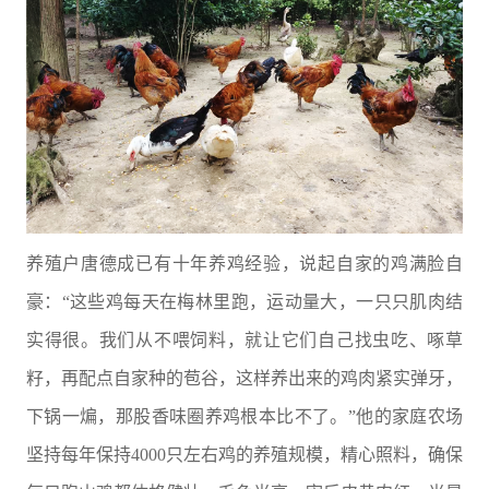
养殖户唐德成已有十年养鸡经验，说起自家的鸡满脸自
豪：“这些鸡每天在梅林里跑，运动量大，一只只肌肉结
实得很。我们从不喂饲料，就让它们自己找虫吃、啄草
籽，再配点自家种的苞谷，这样养出来的鸡肉紧实弹牙，
下锅一煸，那股香味圈养鸡根本比不了。”他的家庭农场
坚持每年保持4000只左右鸡的养殖规模，精心照料，确保