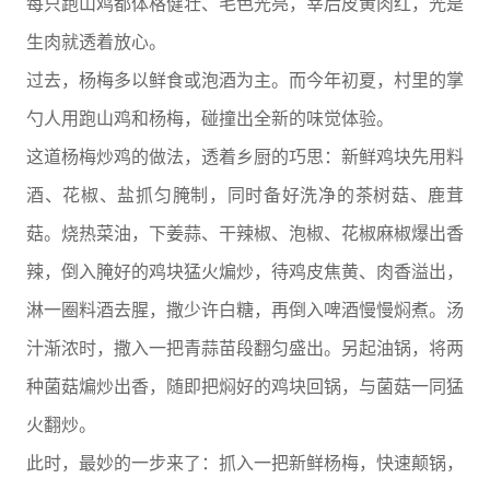
每只跑山鸡都体格健壮、毛色光亮，宰后皮黄肉红，光是
生肉就透着放心。
过去，杨梅多以鲜食或泡酒为主。而今年初夏，村里的掌
勺人用跑山鸡和杨梅，碰撞出全新的味觉体验。
这道杨梅炒鸡的做法，透着乡厨的巧思：新鲜鸡块先用料
酒、花椒、盐抓匀腌制，同时备好洗净的茶树菇、鹿茸
菇。烧热菜油，下姜蒜、干辣椒、泡椒、花椒麻椒爆出香
辣，倒入腌好的鸡块猛火煸炒，待鸡皮焦黄、肉香溢出，
淋一圈料酒去腥，撒少许白糖，再倒入啤酒慢慢焖煮。汤
汁渐浓时，撒入一把青蒜苗段翻匀盛出。另起油锅，将两
种菌菇煸炒出香，随即把焖好的鸡块回锅，与菌菇一同猛
火翻炒。
此时，最妙的一步来了：抓入一把新鲜杨梅，快速颠锅，