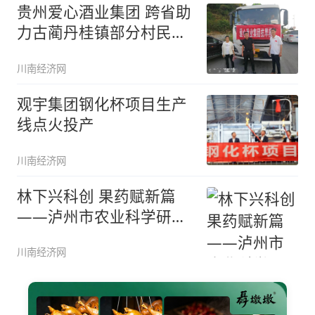
贵州爱心酒业集团 跨省助
力古蔺丹桂镇部分村民饮
水抗
川南经济网
观宇集团钢化杯项目生产
线点火投产
川南经济网
林下兴科创 果药赋新篇
——泸州市农业科学研究
院林
川南经济网