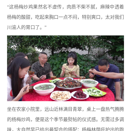
“这杨梅炒鸡果然名不虚传，肉质不柴不腻，麻辣中透着
杨梅的酸甜，吃起来胸口一点不闷，特别爽口，太对我们
川渝人的胃口了。”
坐在农家小院里，远山近林满目青翠，桌上一盘热气腾腾
的杨梅炒鸡，便是这个季节最熨帖的仪式感。无需过多调
味，大自然早已给出最契合的搭配：杨梅林荫庇护出的跑